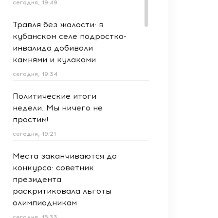
сегодня, 19:49
Травля без жалости: в
кубанском селе подростка-
инвалида добивали
камнями и кулаками
сегодня, 19:34
Политические итоги
недели. Мы ничего не
простим!
сегодня, 19:21
Места заканчиваются до
конкурса: советник
президента
раскритиковала льготы
олимпиадникам
сегодня, 15:33