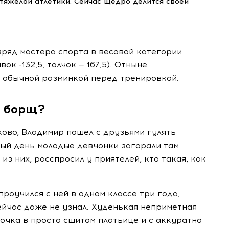
яжелой атлетики. Сейчас щедро делится своей
зряд мастера спорта в весовой категории
ок -132,5, толчок — 167,5). Отныне
о обычной разминкой перед тренировкой.
и борщ?
ково, Владимир пошел с друзьями гулять
ный день молодые девчонки загорали там
из них, расспросил у приятелей, кто такая, как
проучился с ней в одном классе три года,
ейчас даже не узнал. Худенькая неприметная
очка в просто сшитом платьице и с аккуратно