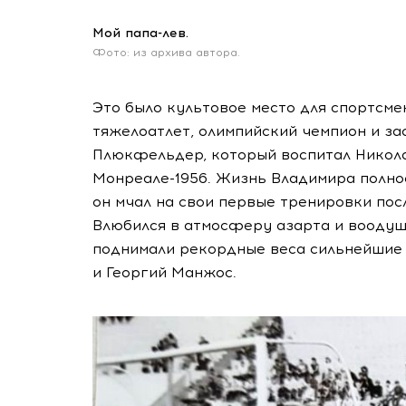
Мой папа-лев.
Фото: из архива автора.
Это было культовое место для спортсме
тяжелоатлет, олимпийский чемпион и 
Плюкфельдер, который воспитал Никола
Мо
нреале-1956
. Жизнь Владимира полнос
он мчал на свои первые тренировки посл
Влюбился в атмосферу азарта и воодуше
поднимали рекордные веса сильнейшие 
и Георгий Манжос.