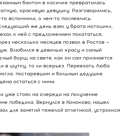
язанным бантом в косичке превратилась
татную, красивую девушку. Разговорились,
-то
вспомнили, о
чем-то
посмеялись.
следующий же день взял у брата мотоцикл,
ехал к ней с предложением покататься,
ерез несколько месяцев позвал в Ростов —
уж. Влюбился в девичью красу и самый
сный борщ на свете, как он сам признается
ли в шутку, то ли всерьез. Переехать Люба
могла: постаревшим и больным дедушке
дена остаться с ними.
 и уже стоял на очереди на получение
не победила. Вернулся в Коноково, нашел
ал для занятий тяжелой атлетикой, устроился