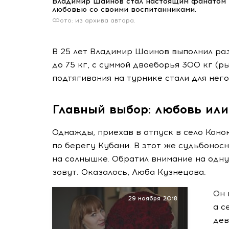
Владимир Шаинов стал настоящим фанатом т
любовью со своими воспитанниками.
Фото: из архива автора.
В 25 лет Владимир Шаинов выполнил ра
до 75 кг, с суммой двоеборья 300 кг (рыв
подтягивания на турнике стали для нег
Главный выбор: любовь ил
Однажды, приехав в отпуск в село Коно
по берегу Кубани. В этот же судьбонос
на солнышке. Обратил внимание на одну 
зовут. Оказалось, Люба Кузнецова.
Он 
29 ноября 2018
а с
дев