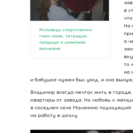
зав
в с
что
На 
Исповедь спортсменки:
при
гимн маме, тетрадка
а ч
прадеда и семейная
зам
реликвия
вку
то 
на 
и бабушке нужен был уход, и она вынуж
Владимир всегда мечтал жить в городе,
квартиры от завода. Но любовь к женщи
в соседнем селе Маламино подходящий з
на работу в школу.