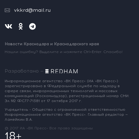
vkkrd@mail.ru
Новости Краснодара и Краснодарского края
Нашли ошибку? Выделите и нажмите Ctrl+Enter. Спасибо!
Разработано —
Информационное агентство «ВК Пресс»
(ИА «ВК Пресс»)
зарегистрировано
в Федеральной службе по надзору
в
сфере связи, информационных
технологий и массовых
коммуникаций
(Роскомнадзор),
регистрационный номер СМИ:
Эл № ФС77-71381
от 17 октября 2017 г.
Учредитель - Общество с ограниченной
ответственностью
Информационное
агентство «ВК Пресс».
Главный редактор —
Ламейкин В.А.
@ 2017 ИА «ВК Пресс»
Все права защищены
18+