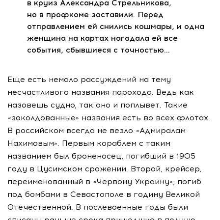
в круиз Александра Стрельникова,
но в профкоме заставили. Перед
отправлением ей снились кошмары, и одна
женщина на картах нагадала ей все
события, сбывшиеся с точностью…
Еще есть немало рассуждений на тему
несчастливого названия парохода. Ведь как
назовешь судно, так оно и поплывет. Такие
«заколдованные» названия есть во всех флотах.
В российском всегда не везло «Адмиралам
Нахимовым». Первым кораблем с таким
названием был броненосец, погибший в 1905
году в Цусимском сражении. Второй, крейсер,
переименованный в «Червону Украину», погиб
под бомбами в Севастополе в годину Великой
Отечественной. В послевоенные годы были
списаны раньше срока пришедшие в полную