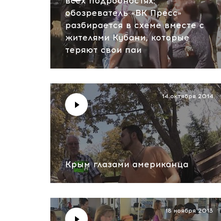
всех подробностях:
обозреватель «ВК Пресс»
разбирается в схеме вместе с
жителями Кубани, которые
теряют свои паи
14 октября 2014
Крым глазами американца
18 ноября 2013