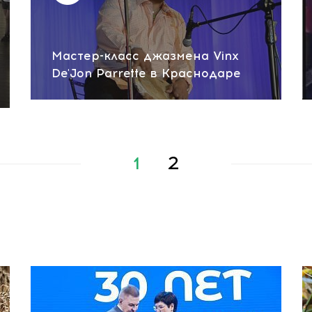
Мастер-класс джазмена Vinx
De'Jon Parrette в Краснодаре
1
2