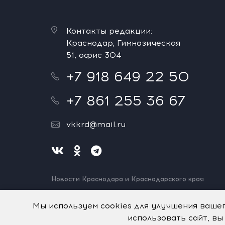
Контакты редакции:
Краснодар, Гимназическая
51, офис 304
+7 918 649 22 50
+7 861 255 36 67
vkkrd@mail.ru
Новости Краснодара и Краснодарского края
Нашли ошибку? Выделите и нажмите Ctrl+Enter.
Спасибо!
Мы используем cookies для улучшения ваше
использовать сайт, вы