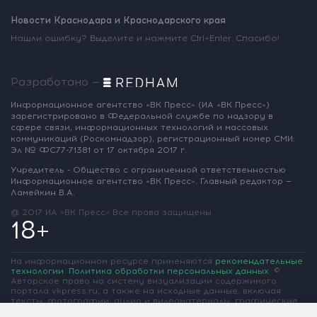
Новости Краснодара и Краснодарского края
Нашли ошибку? Выделите и нажмите Ctrl+Enter. Спасибо!
Разработано —
Информационное агентство «ВК Пресс»
(ИА «ВК Пресс»)
зарегистрировано
в Федеральной службе по надзору
в
сфере связи, информационных
технологий и массовых
коммуникаций
(Роскомнадзор),
регистрационный номер СМИ:
Эл № ФС77-71381
от 17 октября 2017 г.
Учредитель - Общество с ограниченной
ответственностью
Информационное
агентство «ВК Пресс».
Главный редактор —
Ламейкин В.А.
@ 2017 ИА «ВК Пресс»
Все права защищены
18+
На информационном ресурсе применяются
рекомендательные
технологии
.
Политика обработки персональных данных
.
©
Авторское право на систему визуализации содержимого
портала vkpress.ru, а также на исходные данные, включая
тексты, фотографии, аудио и видеоматериалы, графические
изображения, иные произведения и товарные знаки