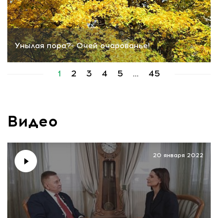
Унылая пора?- Очей очарованье!
1
2
3
4
5
...
45
Видео
20 января 2022