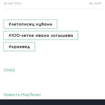
25 мая 2021
2246
#летописец кубани
#100-летие ивана лотышева
#краевед
СМИ2
Новости МирТесен