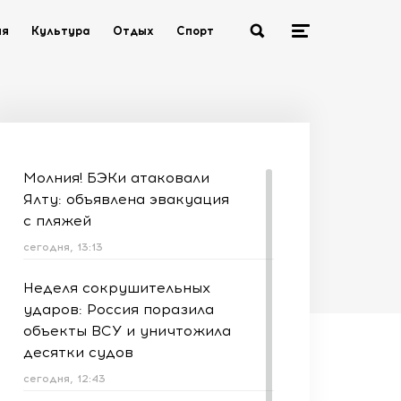
ия
Культура
Отдых
Спорт
Молния! БЭКи атаковали
Ялту: объявлена эвакуация
с пляжей
сегодня, 13:13
Неделя сокрушительных
ударов: Россия поразила
объекты ВСУ и уничтожила
десятки судов
сегодня, 12:43