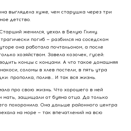
 она выглядела хуже, чем старушка через три
ное детство.
Старший женился, уехал в Белую Глину.
 трагически погиб — разбился на соседском
хуторе она работала почтальоном, а после
только хозяйством. Завела козочек, гусей:
водить концы с концами. А что такое домашняя
 накоси, соломы в хлев постели, в пять утра
ки: прополка, полив… И так вся жизнь.
мала про свою жизнь. Что хорошего в ней
и мать, защищали от буяна отца. Да только
его похоронила. Она дальше районного центра
оехала на море — так впечатлений на всю