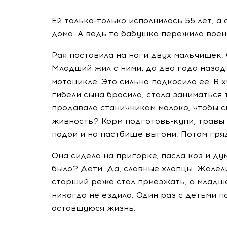
Ей
только-только
исполнилось 55 лет, а
дома. А ведь та бабушка пережила воен
Рая поставила на ноги двух мальчишек. 
Младший жил с ними, да два года назад
мотоцикле. Это сильно подкосило ее. В 
гибели сына бросила, стала заниматься 
продавала станичникам молоко, чтобы с
живность? Корм
подготовь-купи
, травы
подои и на пастбище выгони. Потом гряд
Она сидела на пригорке, пасла коз и ду
было? Дети. Да, славные хлопцы. Жалел
старший реже стал приезжать, а младш
никогда не ездила. Один раз с детьми п
оставшуюся жизнь.