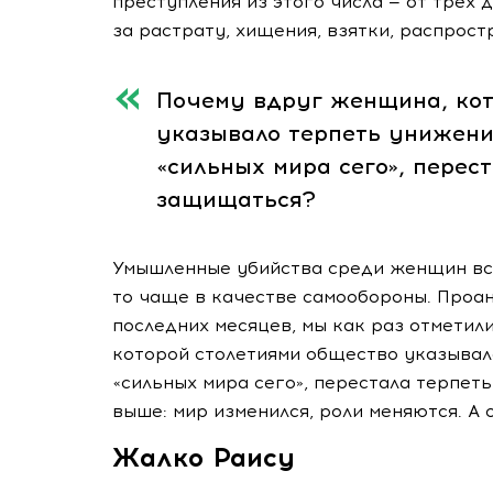
преступления из этого числа — от трех 
за растрату, хищения, взятки, распрос
Почему вдруг женщина, кот
указывало терпеть унижения
«сильных мира сего», перест
защищаться?
Умышленные убийства среди женщин встр
то чаще в качестве самообороны. Проа
последних месяцев, мы как раз отметил
которой столетиями общество указывал
«сильных мира сего», перестала терпет
выше: мир изменился, роли меняются. А 
Жалко Раису