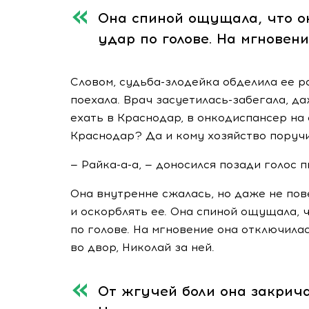
Она спиной ощущала, что он
удар по голове. На мгновен
Словом,
судьба-злодейка
обделила ее р
поехала. Врач
засуетилась-забегала
, д
ехать в Краснодар, в онкодиспансер на 
Краснодар? Да и кому хозяйство пору
—
Райка-а-а
, — доносился позади голос п
Она внутренне сжалась, но даже не по
и оскорблять ее. Она спиной ощущала, ч
по голове. На мгновение она отключила
во двор, Николай за ней.
От жгучей боли она закрича