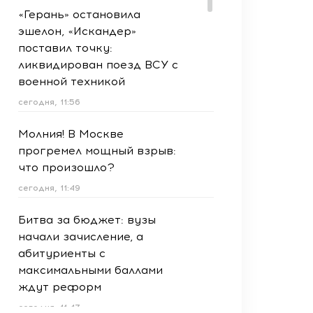
«Герань» остановила
эшелон, «Искандер»
поставил точку:
ликвидирован поезд ВСУ с
военной техникой
сегодня, 11:56
Молния! В Москве
прогремел мощный взрыв:
что произошло?
сегодня, 11:49
Битва за бюджет: вузы
начали зачисление, а
абитуриенты с
максимальными баллами
ждут реформ
сегодня, 11:47