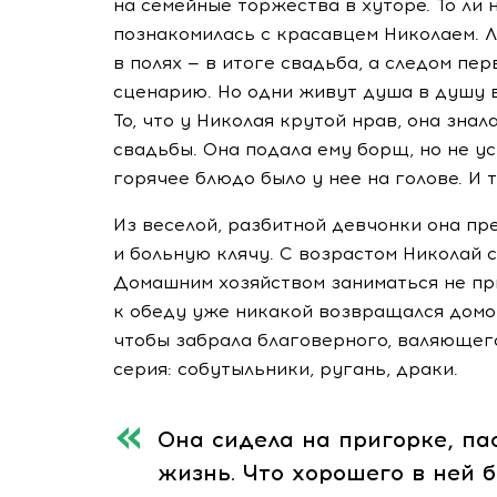
на семейные торжества в хуторе. То ли н
познакомилась с красавцем Николаем.
Л
в полях — в итоге свадьба, а следом пе
сценарию. Но одни живут душа в душу в
То, что у Николая крутой нрав, она знала
свадьбы. Она подала ему борщ, но не ус
горячее блюдо было у нее на голове. И т
Из веселой, разбитной девчонки она пр
и больную клячу. С возрастом Николай с
Домашним хозяйством заниматься не при
к обеду уже никакой возвращался домой,
чтобы забрала благоверного, валяющег
серия: собутыльники, ругань, драки.
Она сидела на пригорке, па
жизнь. Что хорошего в ней 