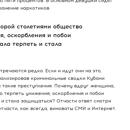
до пяти процентов. В основном девушки сидят
транение наркотиков.
орой столетиями общество
, оскорбления и побои
ала терпеть и стала
ечаются редко. Если и идут они на это,
нализировав криминальные сводки Кубани
и такие преступления. Почему вдруг женщина,
о терпеть унижения, оскорбления и побои
ь и стала защищаться? Отчасти ответ смотри
отчасти, как всегда, виноваты СМИ и Интернет.