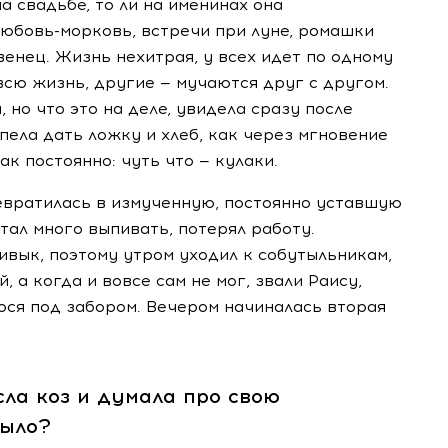
а свадьбе, то ли на именинах она
юбовь-морковь
, встречи при луне, ромашки
рвенец. Жизнь нехитрая, у всех идет по одному
сю жизнь, другие — мучаются друг с другом.
, но что это на деле, увидела сразу после
пела дать ложку и хлеб, как через мгновение
ак постоянно: чуть что — кулаки.
евратилась в измученную, постоянно уставшую
тал много выпивать, потерял работу.
вык, поэтому утром уходил к собутыльникам,
 а когда и вовсе сам не мог, звали Раису,
ося под забором. Вечером начиналась вторая
сла коз и думала про свою
было?