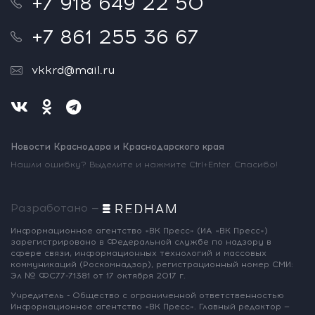
+7 918 649 22 50
+7 861 255 36 67
vkkrd@mail.ru
Новости Краснодара и Краснодарского края
Нашли ошибку? Выделите и нажмите Ctrl+Enter. Спасибо!
Разработано —
Информационное агентство «ВК Пресс»
(ИА «ВК Пресс»)
зарегистрировано
в Федеральной службе по надзору
в
сфере связи, информационных
технологий и массовых
коммуникаций
(Роскомнадзор),
регистрационный номер СМИ:
Эл № ФС77-71381
от 17 октября 2017 г.
Учредитель - Общество с ограниченной
ответственностью
Информационное
агентство «ВК Пресс».
Главный редактор —