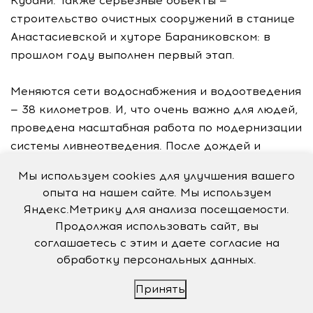
Кубани. Также серьезные объекты —
строительство очистных сооружений в станице
Анастасиевской и хуторе Бараниковском: в
прошлом году выполнен первый этап.
Меняются сети водоснабжения и водоотведения
— 38 километров. И, что очень важно для людей,
проведена масштабная работа по модернизации
системы ливнеотведения. После дождей и
снегопадов город больше не топит. Большую
Мы используем cookies для улучшения вашего
помощь в решении этой проблемы оказала
опыта на нашем сайте. Мы используем
краевая администрация, выделив
Яндекс.Метрику для анализа посещаемости.
муниципалитету более 250 миллионов рублей из
Продолжая использовать сайт, вы
бюджета края.
соглашаетесь с этим и даете согласие на
обработку персональных данных.
Принять