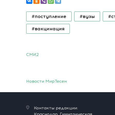
#поступление
#вузы
#с
#вакцинация
СМИ2
Новости МирТесен
Контакты редакции:
Краснодар, Гимназическая