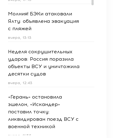
Молния! БЭКи атаковали
Ялту: объявлена эвакуация
с пляжей
вчера, 13:13
Неделя сокрушительных
ударов: Россия поразила
объекты ВСУ и уничтожила
десятки судов
вчера, 12:43
«Герань» остановила
эшелон, «Искандер»
поставил точку:
ликвидирован поезд ВСУ с
военной техникой
вчера, 11:56