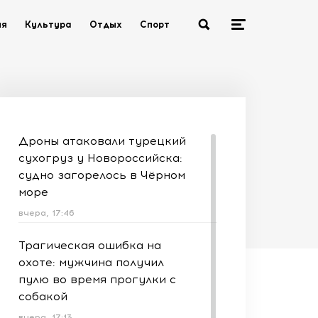
ия
Культура
Отдых
Спорт
Дроны атаковали турецкий
сухогруз у Новороссийска:
судно загорелось в Чёрном
море
вчера, 17:46
Трагическая ошибка на
охоте: мужчина получил
пулю во время прогулки с
собакой
вчера, 17:13