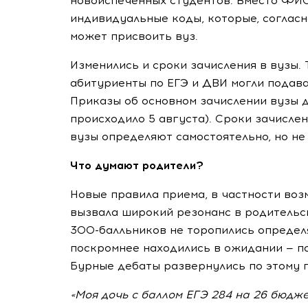
новоиспеченных студентов. Вместо ФИ
индивидуальные коды, которые, соглас
может присвоить вуз.
Изменились и сроки зачисления в вузы. Т
абитуриенты по ЕГЭ и ДВИ могли подават
Приказы об основном зачислении вузы д
происходило 5 августа). Сроки зачисле
вузы определяют самостоятельно, но не
Что думают родители?
Новые правила приема, в частности воз
вызвала широкий резонанс в родительск
300-балльников
не торопились определя
поскромнее находились в ожидании —
п
Бурные дебаты развернулись по этому п
«Моя дочь с баллом ЕГЭ 284 на 26 бюдж