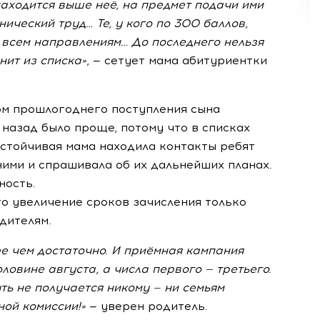
аходится выше неё, на предмет подачи ими
нический труд… Те, у кого по 300 баллов,
о всем направлениям… До последнего нельзя
нит из списка»
, — сетует мама абитуриентки
ом прошлогоднего поступления сына
 назад было проще, потому что в списках
астойчивая мама находила контакты ребят
ними и спрашивала об их дальнейших планах.
ность.
то увеличение сроков зачисления только
дителям.
ее чем достаточно. И приёмная кампания
овине августа, а числа первого — третьего.
уть не получается никому — ни семьям
ной комиссии!»
— уверен родитель.