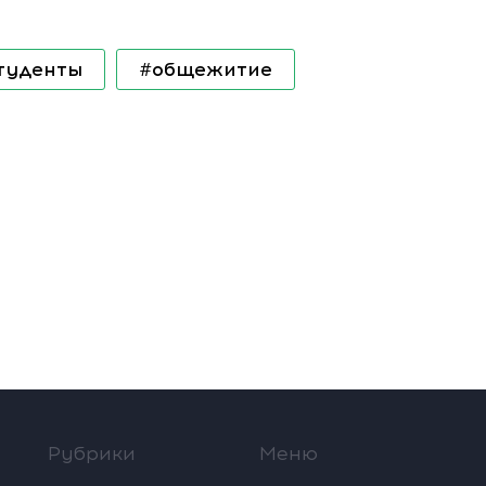
туденты
#общежитие
Рубрики
Меню