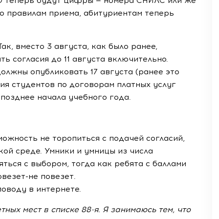
О теперь будут цифры — номера СНИЛС или же
но правилам приема, абитуриентам теперь
ак, вместо 3 августа, как было ранее,
ь согласия до 11 августа включительно.
олжны опубликовать 17 августа (ранее это
ния студентов по договорам платных услуг
 позднее начала учебного года.
можность не торопиться с подачей согласий,
ой среде. Умники и умницы из числа
ться с выбором, тогда как ребята с баллами
овезет-не
повезет.
оводу в интернете.
етных мест в списке
88-я
. Я занимаюсь тем, что