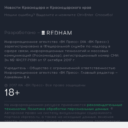
Новости Краснодара и Краснодарского края
Нашли ошибку? Выделите и нажмите Ctrl+Enter. Спасибо!
Разработано —
Информационное агентство «ВК Пресс»
(ИА «ВК Пресс»)
зарегистрировано
в Федеральной службе по надзору
в
сфере связи, информационных
технологий и массовых
коммуникаций
(Роскомнадзор),
регистрационный номер СМИ:
Эл № ФС77-71381
от 17 октября 2017 г.
Учредитель - Общество с ограниченной
ответственностью
Информационное
агентство «ВК Пресс».
Главный редактор —
Ламейкин В.А.
@ 2017 ИА «ВК Пресс»
Все права защищены
18+
На информационном ресурсе применяются
рекомендательные
технологии
.
Политика обработки персональных данных
.
©
Авторское право на систему визуализации содержимого
портала vkpress.ru, а также на исходные данные, включая
тексты, фотографии, аудио и видеоматериалы, графические
изображения, иные произведения и товарные знаки