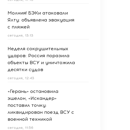
Молния! БЭКи атаковали
Ялту: объявлена эвакуация
с пляжей
сегодня, 13:13
Неделя сокрушительных
ударов: Россия поразила
объекты ВСУ и уничтожила
десятки судов
сегодня, 12:43
«Герань» остановила
эшелон, «Искандер»
поставил точку:
ликвидирован поезд ВСУ с
военной техникой
сегодня, 11:56