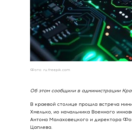
Фото: ru.freepik.com
Об этом сообщили в администрации Кра
В краевой столице прошла встреча мин
Хмелько, ио начальника Военного иннов
Антона Малаховецкого и директора Фо
Цаплева.