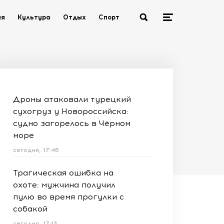
ия
Культура
Отдых
Спорт
Дроны атаковали турецкий
сухогруз у Новороссийска:
судно загорелось в Чёрном
море
сегодня, 17:46
Трагическая ошибка на
охоте: мужчина получил
пулю во время прогулки с
собакой
сегодня, 17:13