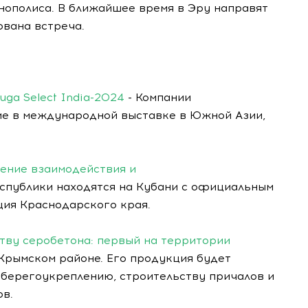
нополиса. В ближайшее время в Эру направят
ована встреча.
uga Select India-2024
- Компании
ие в международной выставке в Южной Азии,
рение взаимодействия и
спублики находятся на Кубани с официальным
ция Краснодарского края.
тву серобетона: первый на территории
Крымском районе. Его продукция будет
 берегоукреплению, строительству причалов и
ов.