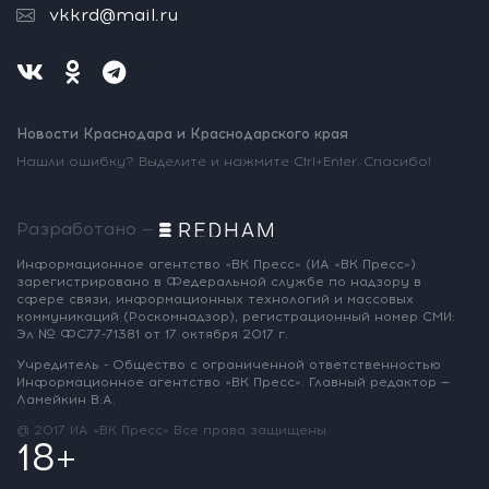
vkkrd@mail.ru
Новости Краснодара и Краснодарского края
Нашли ошибку? Выделите и нажмите Ctrl+Enter. Спасибо!
Разработано —
Информационное агентство «ВК Пресс»
(ИА «ВК Пресс»)
зарегистрировано
в Федеральной службе по надзору
в
сфере связи, информационных
технологий и массовых
коммуникаций
(Роскомнадзор),
регистрационный номер СМИ:
Эл № ФС77-71381
от 17 октября 2017 г.
Учредитель - Общество с ограниченной
ответственностью
Информационное
агентство «ВК Пресс».
Главный редактор —
Ламейкин В.А.
@ 2017 ИА «ВК Пресс»
Все права защищены
18+