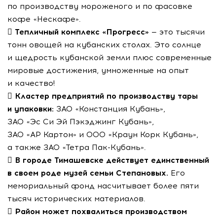
по производству мороженого и по фасовке
кофе «Нескафе».

Тепличный комплекс «Прогресс»
— это тысячи
тонн овощей на кубанских столах. Это солнце
и щедрость кубанской земли плюс современные
мировые достижения, умноженные на опыт
и качество!

Кластер предприятий по производству тары
и упаковки:
ЗАО «Констанция Кубань»
,
ЗАО «Эс Си Эй Пэкэджинг Кубань»
,
ЗАО «АР Картон»
и
ООО «Краун Корк Кубань»
,
а также
ЗАО «Тетра Пак-Кубань»
.

В городе Тимашевске действует единственный
в своем роде музей семьи Степановых.
Его
мемориальный фонд насчитывает более пяти
тысяч исторических материалов.

Район может похвалиться производством