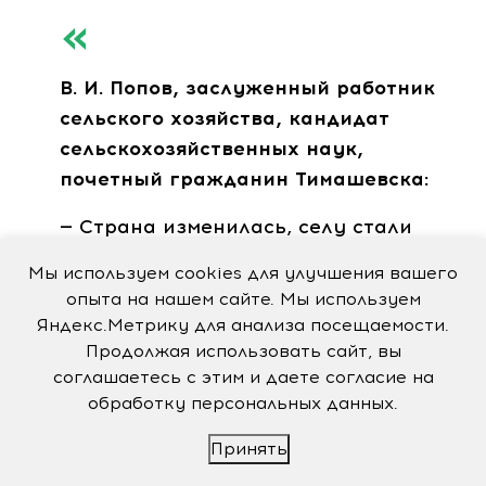
В. И. Попов
, заслуженный работник
сельского хозяйства, кандидат
сельскохозяйственных наук,
почетный гражданин Тимашевска:
— Страна изменилась, селу стали
уделять больше внимания,
Мы используем cookies для улучшения вашего
заработала наука. Эти изменения
опыта на нашем сайте. Мы используем
положительно повлияли на сельское
Яндекс.Метрику для анализа посещаемости.
хозяйство района. Строительство
Продолжая использовать сайт, вы
соглашаетесь с этим и даете согласие на
предприятия переработки заложило
обработку персональных данных.
прочный фундамент
перерабатывающей промышленности
Принять
района. Урожай мы собираем