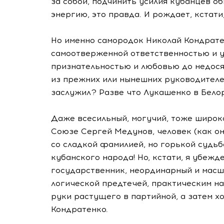
за собой, подчинить усилия кубанцев о
энергию, это правда. И рождает, кстати,
Но именно самородок Николай Кондрате
самоотверженной ответственностью и 
признательностью и любовью до недосяг
из прежних или нынешних руководителе
заслужил? Разве что Лукашенко в Белор
Даже всесильный, могучий, тоже широко
Союзе Сергей Медунов, человек (как он
со сладкой фамилией, но горькой судьб
кубанского народа! Но, кстати, я убежд
государственник, неординарный и масш
логической предтечей, практическим на
руки растущего в партийной, а затем х
Кондратенко.