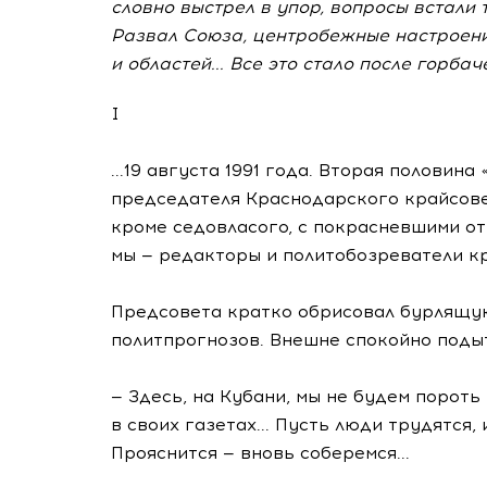
словно выстрел в упор, вопросы встали 
Развал Союза, центробежные настроени
и областей... Все это стало после горб
I
...19 августа 1991 года. Вторая половин
председателя Краснодарского крайсове
кроме седовласого, с покрасневшими от
мы — редакторы и политобозреватели 
Предсовета кратко обрисовал бурлящую 
политпрогнозов. Внешне спокойно под
— Здесь, на Кубани, мы не будем пороть 
в своих газетах... Пусть люди трудятся,
Прояснится — вновь соберемся...