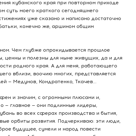
ения кубанского края при повторном приходе
том суть моего краткого сегодняшнего
остижениях уже сказано и написано достаточно
 Батьки, конечно же, аршином общим
тном. Чем глубже опрокидывается прошлое
ы, ценны и полезны для ныне живущих, да и для
ости родного края. А для меня, работающего
его вблизи, воочию многих, представляется
й — Медунов, Кондратенко, Ткачев...
фен и значим, с огромными плюсами и,
о — главное — они подлинные лидеры,
убань во всех сферах производства и бытия,
вые орбиты развития. Подчеркиваю:
эти люди,
брое будущее, сумели и народ повести