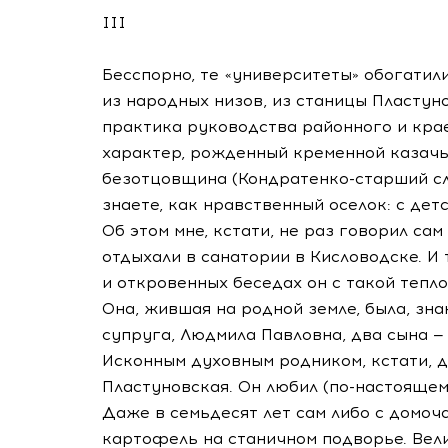
III
Бесспорно, те «университеты» обогати
из народных низов, из станицы Пластунов
практика руководства районного и кра
характер, рожденный кременной казачь
безотцовщина (Кондратенко-старший сло
знаете, как нравственный оселок: с дет
Об этом мне, кстати, не раз говорил са
отдыхали в санатории в Кисловодске. И 
и откровенных беседах он с такой тепл
Она, жившая на родной земле, была, зн
супруга, Людмила Павловна, два сына —
Исконным духовным родником, кстати, д
Пластуновская. Он любил (по-настоящему
Даже в семьдесят лет сам либо с домоч
картофель на станичном подворье. Вел