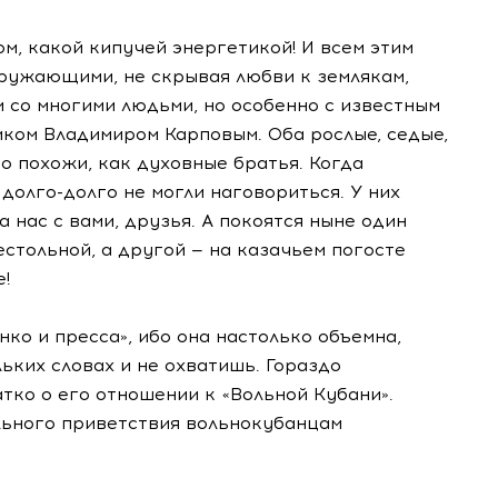
м, какой кипучей энергетикой! И всем этим
окружающими, не скрывая любви к землякам,
и со многими людьми, но особенно с известным
иком Владимиром Карповым. Оба рослые, седые,
о похожи, как духовные братья. Когда
 долго-долго не могли наговориться. У них
а нас с вами, друзья. А покоятся ныне один
стольной, а другой — на казачьем погосте
е!
ко и пресса», ибо она настолько объемна,
льких словах и не охватишь. Гораздо
тко о его отношении к «Вольной Кубани».
ьного приветствия вольнокубанцам