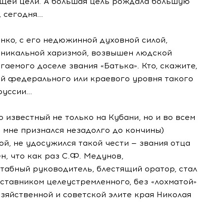
бщей цели
. А большая цель рождала большую
 сегодня...
нко, с его недюжинной духовной силой,
уникальной харизмой, возвышен людской
аемого доселе звания «Батька». Кто, скажите,
й федерального или краевого уровня такого
уссии...
 известный не только на Кубани, но и во всем
 мне признался незадолго до кончины)
ой, не удосужился такой чести — звания отца
ен, что как раз С.Ф. Медунов,
табный руководитель, блестящий оратор, стал
ставником целеустремленного, без «лохматой»
озяйственной и советской элите края Николая