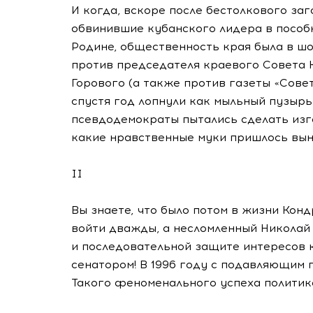
И когда, вскоре после бестолкового за
обвинившие кубанского лидера в пособн
Родине, общественность края была в ш
против председателя краевого Совета 
Горового (а также против газеты «Сове
спустя год лопнули как мыльный пузырь
псевдодемократы пытались сделать изго
какие нравственные муки пришлось вын
II
Вы знаете, что было потом в жизни Кондр
войти дважды, а несломленный Николай 
и последовательной защите интересов к
сенатором! В 1996 году с подавляющим 
Такого феноменального успеха политико