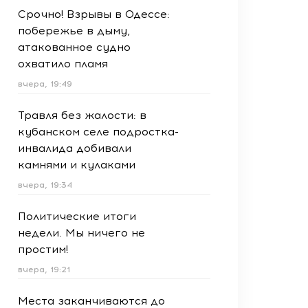
Срочно! Взрывы в Одессе:
побережье в дыму,
атакованное судно
охватило пламя
вчера, 19:49
Травля без жалости: в
кубанском селе подростка-
инвалида добивали
камнями и кулаками
вчера, 19:34
Политические итоги
недели. Мы ничего не
простим!
вчера, 19:21
Места заканчиваются до