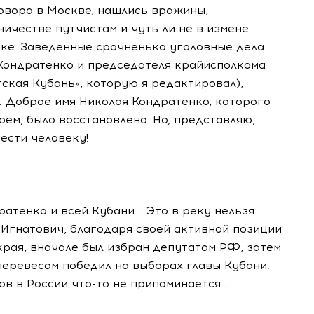
говора в Москве, нашлись вражины,
ичестве путчистам и чуть ли не в измене
оке. Заведенные срочненько уголовные дела
Кондратенко и председателя крайисполкома
тская Кубань», которую я редактировал),
. Доброе имя Николая Кондратенко, которого
ем, было восстановлено. Но, представляю,
ести человеку!
атенко и всей Кубани... Это в реку нельзя
Игнатович, благодаря своей активной позиции
рая, вначале был избран депутатом РФ, затем
перевесом победил на выборах главы Кубани.
в в России что-то не припоминается...