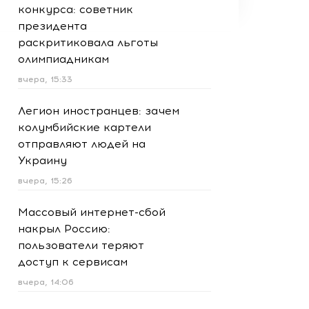
конкурса: советник
президента
раскритиковала льготы
олимпиадникам
вчера, 15:33
Легион иностранцев: зачем
колумбийские картели
отправляют людей на
Украину
вчера, 15:26
Массовый интернет-сбой
накрыл Россию:
пользователи теряют
доступ к сервисам
вчера, 14:06