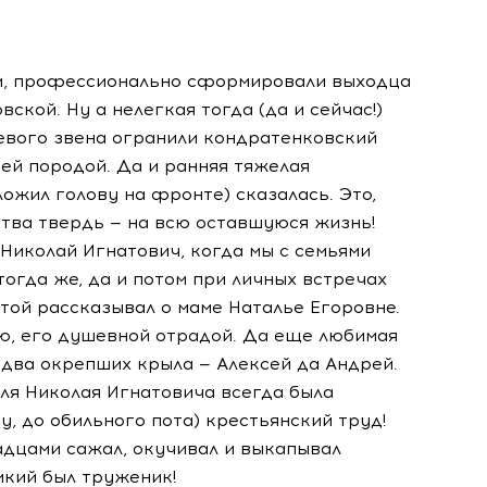
ли, профессионально сформировали выходца
ской. Ну а нелегкая тогда (да и сейчас!)
евого звена огранили кондратенковский
ей породой. Да и ранняя тяжелая
жил голову на фронте) сказалась. Это,
ства твердь — на всю оставшуюся жизнь!
м Николай Игнатович, когда мы с семьями
тогда же, да и потом при личных встречах
отой рассказывал о маме Наталье Егоровне.
аю, его душевной отрадой. Да еще любимая
 два окрепших крыла — Алексей да Андрей.
ля Николая Игнатовича всегда была
, до обильного пота) крестьянский труд!
адцами сажал, окучивал и выкапывал
икий был труженик!