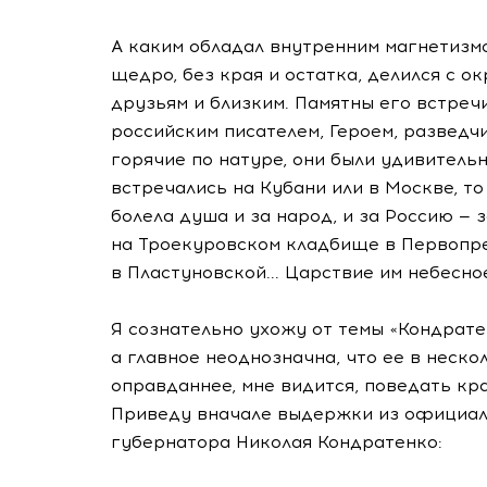
А каким обладал внутренним магнетизмо
щедро, без края и остатка, делился с 
друзьям и близким. Памятны его встреч
российским писателем, Героем, разведч
горячие по натуре, они были удивительн
встречались на Кубани или в Москве, то
болела душа и за народ, и за Россию — з
на Троекуровском кладбище в Первопре
в Пластуновской... Царствие им небесно
Я сознательно ухожу от темы «Кондратен
а главное неоднозначна, что ее в неско
оправданнее, мне видится, поведать кра
Приведу вначале выдержки из официал
губернатора Николая Кондратенко: