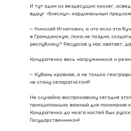
И тут один из вездесущих коллег, осве
вдруг «блеснул» кардинальным предло
— Николай Игнатович, а что если эта б
в Гражданскую, пока не поздно, создат
республику? Ресурсов у нас хватает, д
Кондратенко весь напружинился и резк
— Кубань кровная, а не только географи
не стану сепаратистом!!!
Не случайно воспроизвожу сегодня этот
принципиально важный для понимания х
Кондратенко до мозга костей был русск
Государственником!