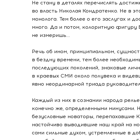
Не стану в деталях перечислять достиж
во власть Николая Кондратенко. Не в э
монолога. Тем более о его заслугах и д
много. Да и потом, колоритную фигуру
не измеришь...
Речь об ином, принципиальном, сущнос
в бездну времени, тем более необходим
последующих поколений, знаковые личн
в краевых СМИ около полувека и видевш
явно неординарной триада руководителе
Каждый из них в сознании народа релье
конечно же, определенными минусами. Н
безусловные новаторы, перепахавшие К
настойчиво выводившие наш край на но
сами сильные духом, устремленные в до