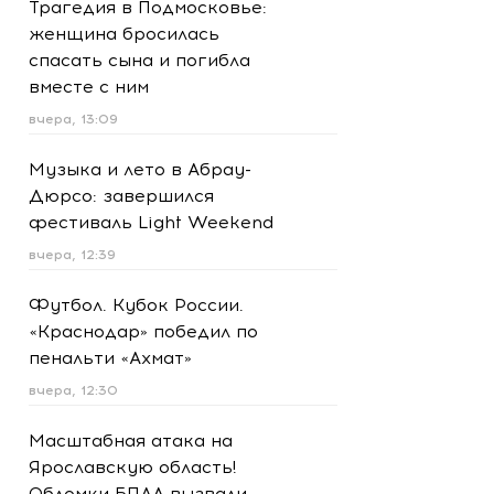
Трагедия в Подмосковье:
женщина бросилась
спасать сына и погибла
вместе с ним
вчера, 13:09
Музыка и лето в Абрау-
Дюрсо: завершился
фестиваль Light Weekend
вчера, 12:39
Футбол. Кубок России.
«Краснодар» победил по
пенальти «Ахмат»
вчера, 12:30
Масштабная атака на
Ярославскую область!
Обломки БПЛА вызвали