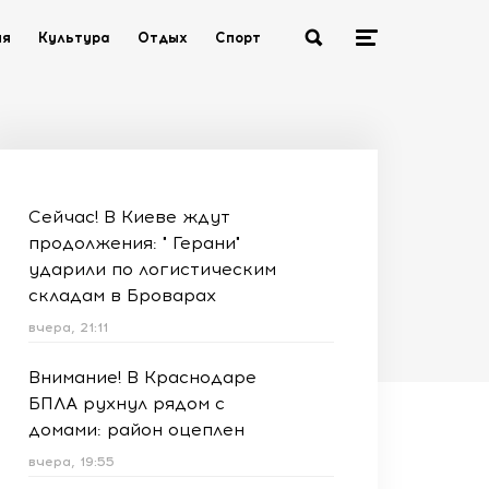
ия
Культура
Отдых
Спорт
Сейчас! В Киеве ждут
продолжения: " Герани"
ударили по логистическим
складам в Броварах
вчера, 21:11
Внимание! В Краснодаре
БПЛА рухнул рядом с
домами: район оцеплен
вчера, 19:55