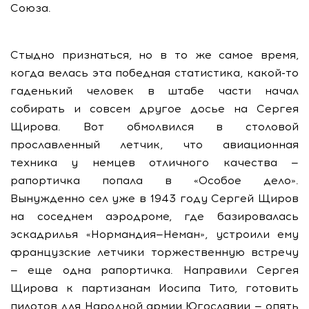
Союза.
Стыдно признаться, но в то же самое время,
когда велась эта победная статистика, какой-то
гаденький человек в штабе части начал
собирать и совсем другое досье на Сергея
Щирова. Вот обмолвился в столовой
прославленный летчик, что авиационная
техника у немцев отличного качества —
рапортичка попала в «Особое дело».
Вынужденно сел уже в 1943 году Сергей Щиров
на соседнем аэродроме, где базировалась
эскадрилья «Нормандия—Неман», устроили ему
французские летчики торжественную встречу
— еще одна рапортичка. Направили Сергея
Щирова к партизанам Иосипа Тито, готовить
пилотов для Народной армии Югославии — опять