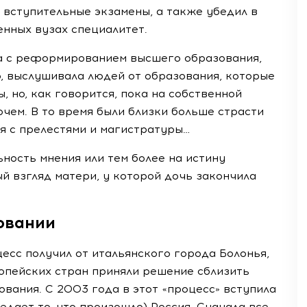
 вступительные экзамены, а также убедил в
енных вузах специалитет.
ха с реформированием высшего образования,
но, выслушивала людей от образования, которые
, но, как говорится, пока на собственной
очем. В то время были близки больше страсти
ся с прелестями и магистратуры…
ность мнения или тем более на истину
ый взгляд матери, у которой дочь закончила
овании
есс получил от итальянского города Болонья,
ропейских стран приняли решение сблизить
вания. С 2003 года в этот «процесс» вступила
едает то, что произошло) Россия. Сначала все