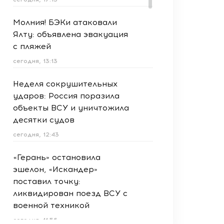
Молния! БЭКи атаковали
Ялту: объявлена эвакуация
с пляжей
сегодня, 13:13
Неделя сокрушительных
ударов: Россия поразила
объекты ВСУ и уничтожила
десятки судов
сегодня, 12:43
«Герань» остановила
эшелон, «Искандер»
поставил точку:
ликвидирован поезд ВСУ с
военной техникой
сегодня, 11:56