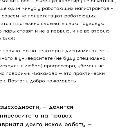
сложить обе — съемную квартиру не оплатишь,
 Еще один минус у работающих магистрантов –
и совсем не приветствуют работающих.
дится тщательно скрывать свою трудовую
 пары ставят и не в первую, и не во вторую
 15.00.
е заочно. Но на некоторых дисциплинах есть
кного в университете (не буду специально
оисходит в любом) профессора, убеленные
мо говорили: «Бакалавр — это практически
век. Поэтому добро пожаловать
зысходности, — делится
университета на правах
авриата долго искал работу —