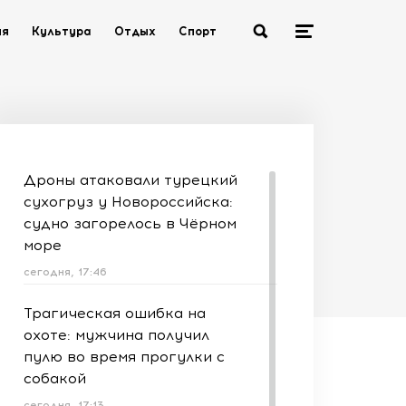
ия
Культура
Отдых
Спорт
Дроны атаковали турецкий
сухогруз у Новороссийска:
судно загорелось в Чёрном
море
сегодня, 17:46
Трагическая ошибка на
охоте: мужчина получил
пулю во время прогулки с
собакой
сегодня, 17:13