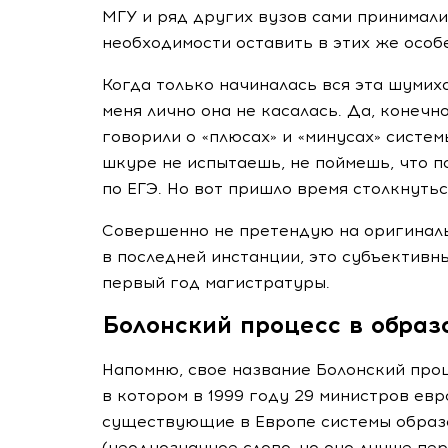
МГУ и ряд других вузов сами принимали
необходимости оставить в этих же особ
Когда только начиналась вся эта шуми
меня лично она не касалась. Да, конеч
говорили о «плюсах» и «минусах» системы
шкуре не испытаешь, не поймешь, что п
по ЕГЭ. Но вот пришло время столкнуть
Совершенно не претендую на оригиналь
в последней инстанции, это субъективн
первый год магистратуры.
Болонский процесс в образ
Напомню, свое название Болонский проц
в котором в 1999 году 29 министров ев
существующие в Европе системы образо
(неоднозначное слово, но оно лучше пер