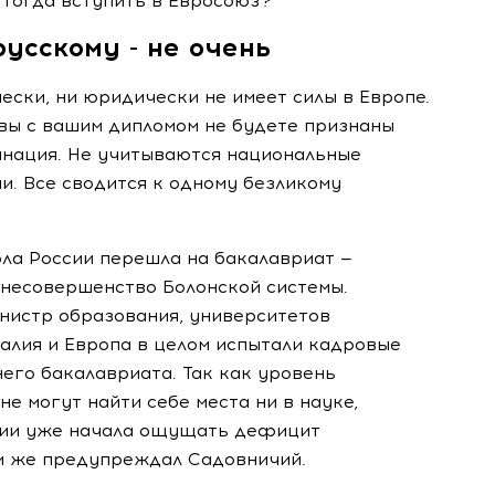
 тогда вступить в Евросоюз?
русскому - не очень
ски, ни юридически не имеет силы в Европе.
 вы с вашим дипломом не будете признаны
инация. Не учитываются национальные
и. Все сводится к одному безликому
кола России перешла на бакалавриат —
 несовершенство Болонской системы.
нистр образования, университетов
талия и Европа в целом испытали кадровые
него бакалавриата. Так как уровень
не могут найти себе места ни в науке,
алии уже начала ощущать дефицит
м же предупреждал Садовничий.