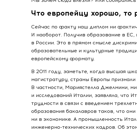
Мы зачем сюда влезли? Или собирались
Что европейцу хорошо, то 
Сейчас по факту наш диплом ни фактиче
И наоборот. Получив образование в ЕС,
в России. Это в прямом смысле дискрим
образовательные и культурные традици
европейскому формату.
В 2011 году, заметьте, когда высшая ш
магистратуру, страны Европы признали
В частности, Мариястелла Джелмини, ми
и исследований Италии, заявляла, что И
трудности в связи с введением трехлет
образования бакалавров таков, что они 
ни в экономике. А промышленность Ит
инженерно-технических
кадров. Об это