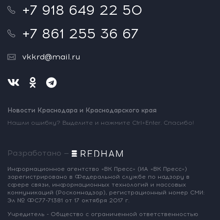
+7 918 649 22 50
+7 861 255 36 67
vkkrd@mail.ru
Новости Краснодара и Краснодарского края
Нашли ошибку? Выделите и нажмите Ctrl+Enter. Спасибо!
Разработано —
Информационное агентство «ВК Пресс»
(ИА «ВК Пресс»)
зарегистрировано
в Федеральной службе по надзору
в
сфере связи, информационных
технологий и массовых
коммуникаций
(Роскомнадзор),
регистрационный номер СМИ:
Эл № ФС77-71381
от 17 октября 2017 г.
Учредитель - Общество с ограниченной
ответственностью