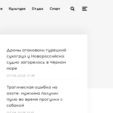
ия
Культура
Отдых
Спорт
Дроны атаковали турецкий
сухогруз у Новороссийска:
судно загорелось в Чёрном
море
07.08.2026 17:46
Трагическая ошибка на
охоте: мужчина получил
пулю во время прогулки с
собакой
07.08.2026 17:13