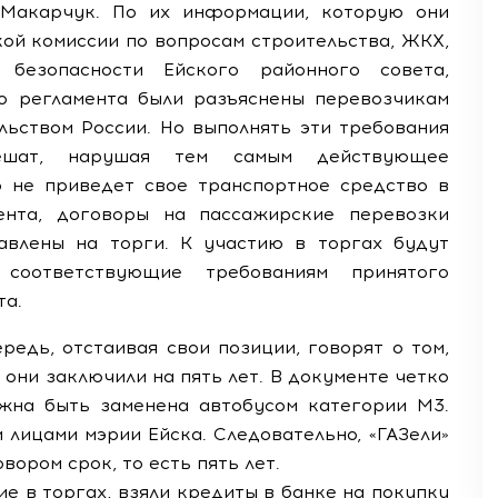
Макарчук. По их информации, которую они
кой комиссии по вопросам строительства, ЖКХ,
 безопасности Ейского районного совета,
о регламента были разъяснены перевозчикам
ельством России. Но выполнять эти требования
пешат, нарушая тем самым действующее
то не приведет свое транспортное средство в
ента, договоры на пассажирские перевозки
авлены на торги. К участию в торгах будут
 соответствующие требованиям принятого
та.
редь, отстаивая свои позиции, говорят о том,
они заключили на пять лет. В документе четко
лжна быть заменена автобусом категории М3.
лицами мэрии Ейска. Следовательно, «ГАЗели»
ором срок, то есть пять лет.
е в торгах, взяли кредиты в банке на покупку