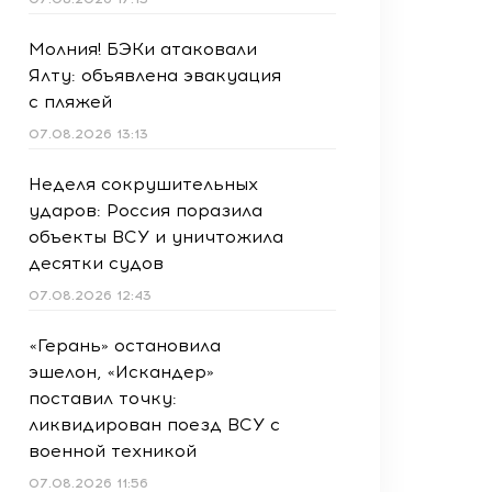
Молния! БЭКи атаковали
Ялту: объявлена эвакуация
с пляжей
07.08.2026 13:13
Неделя сокрушительных
ударов: Россия поразила
объекты ВСУ и уничтожила
десятки судов
07.08.2026 12:43
«Герань» остановила
эшелон, «Искандер»
поставил точку:
ликвидирован поезд ВСУ с
военной техникой
07.08.2026 11:56