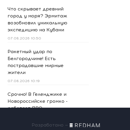
Что скрывает древний
город у моря? Эрмитаж
возобновил уникальную
экспедицию на Кубани
07.08.2026 10:50
Ракетный удар по
Белгородчине! Есть
пострадавшие мирные
жители
07.08.2026 10:19
Срочно! В Геленджике и
Новороссийске громко -
работает ПВО:
рекомендуется уйти с
пляжей
Разработано —