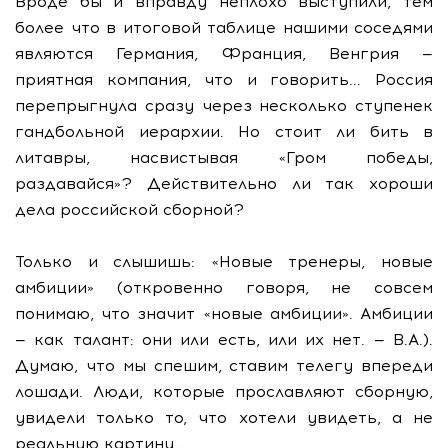
Вроде бы и вправду неплохо выступили, тем
более что в итоговой таблице нашими соседями
являются Германия, Франция, Венгрия —
приятная компания, что и говорить... Россия
перепрыгнула сразу через несколько ступенек
гандбольной иерархии. Но стоит ли бить в
литавры, насвистывая «Гром победы,
раздавайся»? Действительно ли так хороши
дела российской сборной?
Только и слышишь: «Новые тренеры, новые
амбиции» (откровенно говоря, не совсем
понимаю, что значит «новые амбиции». Амбиции
— как талант: они или есть, или их нет. — В.А.).
Думаю, что мы спешим, ставим телегу впереди
лошади. Люди, которые прославляют сборную,
увидели только то, что хотели увидеть, а не
реальную картину…