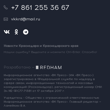
+7 861 255 36 67
vkkrd@mail.ru
Новости Краснодара и Краснодарского края
Нашли ошибку? Выделите и нажмите Ctrl+Enter. Спасибо!
Разработано —
Информационное агентство «ВК Пресс»
(ИА «ВК Пресс»)
зарегистрировано
в Федеральной службе по надзору
в
сфере связи, информационных
технологий и массовых
коммуникаций
(Роскомнадзор),
регистрационный номер СМИ:
Эл № ФС77-71381
от 17 октября 2017 г.
Учредитель - Общество с ограниченной
ответственностью
Информационное
агентство «ВК Пресс».
Главный редактор —
Ламейкин В.А.