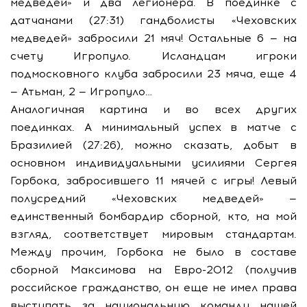
медведей» и два легионера. В поединке с
датчанами (27:31) гандболисты «Чеховских
медведей» забросили 21 мяч! Остальные 6 — на
счету Игропуло. Исландцам игроки
подмосковного клуба забросили 23 мяча, еще 4
— Атьман, 2 — Игропуло…
Аналогичная картина и во всех других
поединках. А минимальный успех в матче с
Бразилией (27:26), можно сказать, добыт в
основном индивидуальными усилиями Сергея
Горбока, забросившего 11 мячей с игры! Левый
полусредний «Чеховских медведей» —
единственный бомбардир сборной, кто, на мой
взгляд, соответствует мировым стандартам.
Между прочим, Горбока не было в составе
сборной Максимова на Евро-2012 (получив
российское гражданство, он еще не имел права
выступать за национальную команду нашей