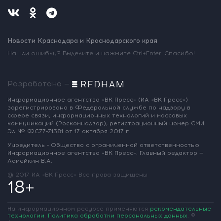
Новости Краснодара и Краснодарского края
Нашли ошибку? Выделите и нажмите Ctrl+Enter. Спасибо!
Разработано —
Информационное агентство «ВК Пресс»
(ИА «ВК Пресс»)
зарегистрировано
в Федеральной службе по надзору
в
сфере связи, информационных
технологий и массовых
коммуникаций
(Роскомнадзор),
регистрационный номер СМИ:
Эл № ФС77-71381
от 17 октября 2017 г.
Учредитель - Общество с ограниченной
ответственностью
Информационное
агентство «ВК Пресс».
Главный редактор —
Ламейкин В.А.
@ 2017 ИА «ВК Пресс»
Все права защищены
18+
На информационном ресурсе применяются
рекомендательные
технологии
.
Политика обработки персональных данных
.
©