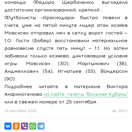
команда Федора Щербаченко выглядела
достаточно организованной, крепкой…
Футболисты «Краснодара» быстро повели в
счете, уже на пятой минуте лидер атак хозяев
Мовсисян отправил мяч в сетку ворот гостей —
1:0. Гости (Бобер) восстановили материальное
равновесие спустя пять минут — 1:1. Но затем
забивали только хозяева, диктовавшие условия
игры. Мовсисян (30), Мартынович (38),
Анджелкович (54), Игнатьев (55), Вандерсон
(90).
Подробнее читайте в материале Виктора
Анфиногенова
на сайте газеты "Вольная Кубань"
или в свежем номере от 25 сентября.
25 сентября 2012
2802