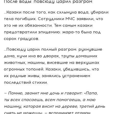
После воды: повсюду царил разгром
…Казаки после того, как схлынула вода, убирали
тела погибших. Сотрудники МЧС заявили, что
это не их обязанности. Тем самым казаки
предотвратили эпидемию:
жара-то
была под
сорок градусов.
…Повсюду царил полный разгром: рухнувшие
дома, кучи ила во дворах, трупы домашних
животных, машины, висевшие на верхушках
огромных тополей. Казаки, убедившись, что
их родные живы, занялись устранением
последствий стихии.
—
Помню, звонит мне дочь и
говорит: «Папа,
ты
всех спасаешь, всем помогаешь, а
мою
машину, которая висит на
дереве, третий день
снять не
можешь»,
— вспоминает атаман