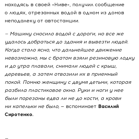
находясь в своей «Ниве», получил сообщение
о людях, отрезанных водой в одном из домов
неподалеку от автостанции.
—
Машину сносило водой с
дороги, но
все
же
удалось добраться до
здания и
вывезти людей.
Когда стало ясно, что дальнейшее движение
невозможно, мы
с
братом взяли резиновую лодку
и
до
утра плавали, снимали людей с
крыш,
деревьев, а
затем отвозили их
в
приемный
покой. Помню женщину с
двумя детьми, которая
разбила пластиковое окно. Руки и
ноги у
нее
были порезаны едва
ли не
до
кости, а
крови
ни
капельки не
было,
— вспоминает
Василий
Сиротенко.