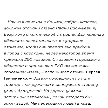
—
Ночью я
приехал в
Крымск, собрал казаков,
доложил атаману отдела Ивану Васильевичу
Безуглому о
критической ситуации. Дал команду
обзвонить всех станичных и
хуторских
атаманов, чтобы они оперативно прибыли
в
город с
казаками. Через некоторое время
приехали 250 казаков. С
казаками городского
общества и
правлением РКО мы
занялись
спасением людей,
— вспоминает атаман
Сергей
Гричаненко.
—
Завели попавшийся по
пути
трактор с
погрузчиком и
двинулись в
сторону
улицы Адагумской. На
дороге увидели
заглохший автомобиль, салон которого был
залит водой. Мы
пересадили людей в
ковш