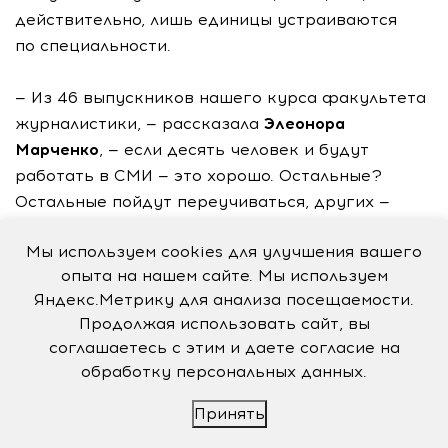
действительно, лишь единицы устраиваются
по специальности.
— Из 46 выпускников нашего курса факультета
журналистики, — рассказала
Элеонора
Марченко
, — если десять человек и будут
работать в СМИ — это хорошо. Остальные?
Остальные пойдут переучиваться, других —
устроят родители. В начале карьеры нужно
Мы используем cookies для улучшения вашего
слово, которое замолвят, где надо. Если
опыта на нашем сайте. Мы используем
ты не из тех счастливчиков, кому удалось
Яндекс.Метрику для анализа посещаемости.
трудоустроиться по чьей-то рекомендации,
Продолжая использовать сайт, вы
придется начать поиски рабочего места самому.
соглашаетесь с этим и даете согласие на
Мне повезло. Мое любимое дело — фотография.
обработку персональных данных.
Меня взяли в краевую, старейшую на Кубани
газету «Вольная Кубань» сначала в качестве
Принять
стажера, сейчас — я штатный