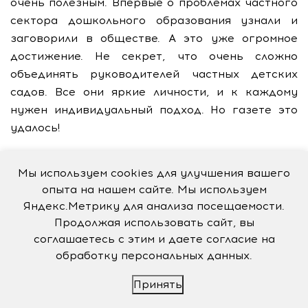
очень полезным. Впервые о проблемах частного
сектора дошкольного образования узнали и
заговорили в обществе. А это уже огромное
достижение. Не секрет, что очень сложно
объединять руководителей частных детских
садов. Все они яркие личности, и к каждому
нужен индивидуальный подход. Но газете это
удалось!
И нельзя стоять на месте. И дальше нужны
Мы используем cookies для улучшения вашего
профессиональные семинары, директорские
опыта на нашем сайте. Мы используем
конференции. Нужно обсуждение практических
Яндекс.Метрику для анализа посещаемости.
наработок, которые можно обогатить и
Продолжая использовать сайт, вы
использовать.
соглашаетесь с этим и даете согласие на
обработку персональных данных.
Ольга Владимировна отметила, что сегодня
Принять
предпринимателям в первую очередь нужна
адаптация новых нормативных актов и законов