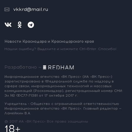
vkkrd@mail.ru
Новости Краснодара и Краснодарского края
Нашли ошибку? Выделите и нажмите Ctrl+Enter. Спасибо!
Разработано —
Информационное агентство «ВК Пресс»
(ИА «ВК Пресс»)
зарегистрировано
в Федеральной службе по надзору
в
сфере связи, информационных
технологий и массовых
коммуникаций
(Роскомнадзор),
регистрационный номер СМИ:
Эл № ФС77-71381
от 17 октября 2017 г.
Учредитель - Общество с ограниченной
ответственностью
Информационное
агентство «ВК Пресс».
Главный редактор —
Ламейкин В.А.
@ 2017 ИА «ВК Пресс»
Все права защищены
18+