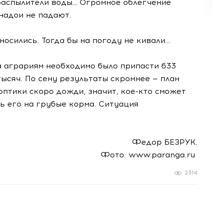
распылители воды… Огромное облегчение
 надои не падают.
тносились. Тогда бы на погоду не кивали…
са аграриям необходимо было припасти 633
тысяч. По сену результаты скромнее — план
оптики скоро дожди, значит,
кое-кто
сможет
ь его на грубые корма. Ситуация
.
Федор БЕЗРУК.
Фото: www.paranga.ru
2314