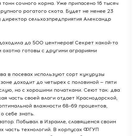
 тонн сочного корма. Уже припасено 16 тысяч
крупного рогатого скота. Будет не менее 23
у директор сельхозпредприятия Александр
 доходила до 500 центнеров! Секрет
какой-то
и охотно готовы с другими аграриями
ва в посевах используют сорт кукурузы
езоне доходит до четырех с половиной — пяти
ослую, но с хорошими початками. Сеют так: два
кая часть своей влаги отдает Краснодарской,
 оптимальной влажности 68–69 процентов,
о себе знать.
ватор. Побывал в Израиле, славящемся своим
их часть технологий. В корпусах ФГУП