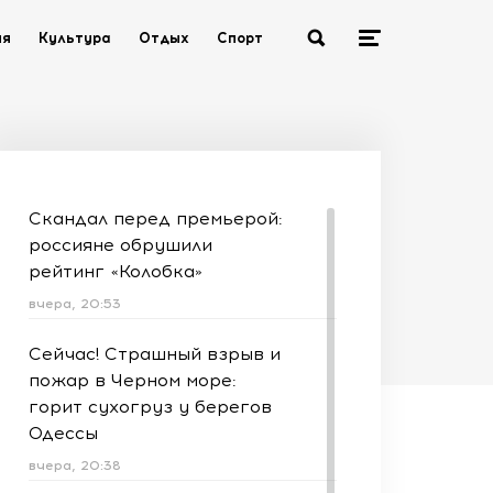
ия
Культура
Отдых
Спорт
Скандал перед премьерой:
россияне обрушили
рейтинг «Колобка»
вчера, 20:53
Сейчас! Страшный взрыв и
пожар в Черном море:
горит сухогруз у берегов
Одессы
вчера, 20:38