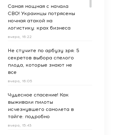
Самая мощная с начала
СВО! Украинцы потрясены
ночная атакой на
логистику: крах бизнеса
вчера, 16:22
Не стучите по арбузу зря: 5
секретов выбора спелого
плода, которые знают не
все
вчера, 16:05
Чудесное спасение! Как
выживали пилоты
исчезнувшего самолета в
тайге: подробно
вчера, 15:43