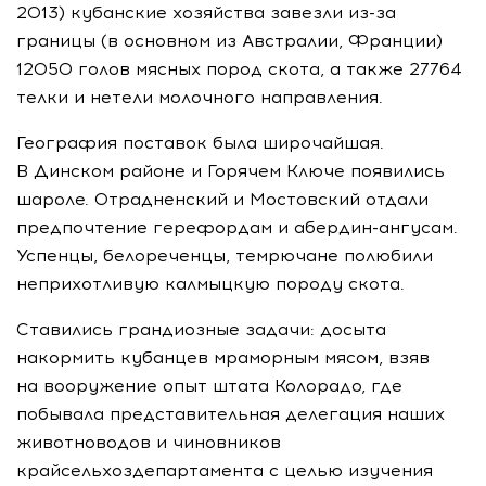
2013) кубанские хозяйства завезли
из-за
границы (в основном из Австралии, Франции)
12050 голов мясных пород скота, а также 27764
телки и нетели молочного направления.
География поставок была широчайшая.
В Динском районе и Горячем Ключе появились
шароле. Отрадненский и Мостовский отдали
предпочтение герефордам и абердин-ангусам.
Успенцы, белореченцы, темрючане полюбили
неприхотливую калмыцкую породу скота.
Ставились грандиозные задачи: досыта
накормить кубанцев мраморным мясом, взяв
на вооружение опыт штата Колорадо, где
побывала представительная делегация наших
животноводов и чиновников
крайсельхоздепартамента с целью изучения