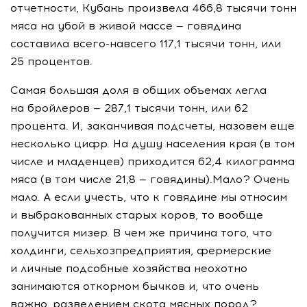
отчетности, Кубань произвела 466,8 тысячи тонн
мяса на убой в живой массе — говядина
составила
всего-навсего
117,1 тысячи тонн, или
25 процентов.
Самая большая доля в общих объемах легла
на бройлеров — 287,1 тысячи тонн, или 62
процента. И, заканчивая подсчеты, назовем еще
несколько цифр. На душу населения края (в том
числе и младенцев) приходится 62,4 килограмма
мяса (в том числе 21,8 — говядины).Мало? Очень
мало. А если учесть, что к говядине мы относим
и выбракованных старых коров, то вообще
получится мизер. В чем же причина того, что
холдинги, сельхозпредприятия, фермерские
и личные подсобные хозяйства неохотно
занимаются откормом бычков и, что очень
важно, разведением скота мясных пород?