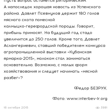
Пусть вопрос останется риторическим.
А напоследок хорошая новость из Успенского
района. Давлет Псевнуков держит 180 голов
мясного скота помесной
калмыцко-герефордской
породы. Говорит,
прибыль приносят. На будущий год стадо
увеличится до 250 голов. Кроме того, Давлет
Аслангериевич, ставший победителем конкурса
агропромышленной выставки «Кубанская
ярмарка-2015
», молоком стал заниматься
основательно. Возможно, с малых форм
хозяйствования и следует начинать «мясной
разбег»?
Федор БЕЗРУК.
Фото: www.interbev-lr.org
16 октября 2015
3981