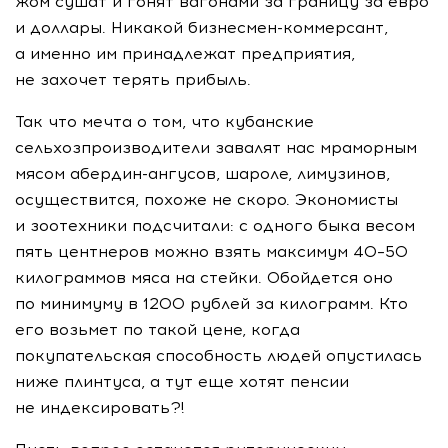
жом сушат и гонят вагонами за границу за евро
и доллары. Никакой
бизнесмен-коммерсант
,
а именно им принадлежат предприятия,
не захочет терять прибыль.
Так что мечта о том, что кубанские
сельхозпроизводители завалят нас мраморным
мясом
абердин-ангусов
, шароле, лимузинов,
осуществится, похоже не скоро. Экономисты
и зоотехники подсчитали: с одного быка весом
пять центнеров можно взять максимум 40–50
килограммов мяса на стейки. Обойдется оно
по минимуму в 1200 рублей за килограмм. Кто
его возьмет по такой цене, когда
покупательская способность людей опустилась
ниже плинтуса, а тут еще хотят пенсии
не индексировать?!