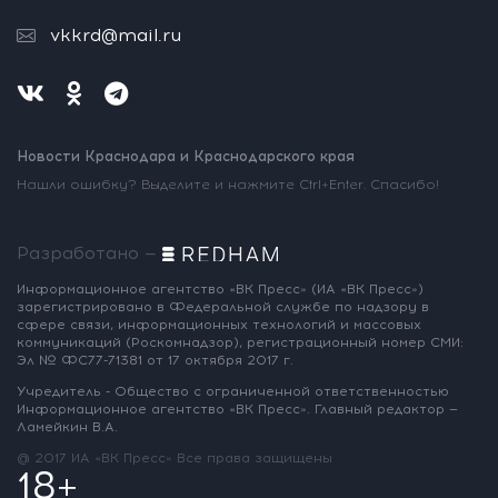
vkkrd@mail.ru
Новости Краснодара и Краснодарского края
Нашли ошибку? Выделите и нажмите Ctrl+Enter. Спасибо!
Разработано —
Информационное агентство «ВК Пресс»
(ИА «ВК Пресс»)
зарегистрировано
в Федеральной службе по надзору
в
сфере связи, информационных
технологий и массовых
коммуникаций
(Роскомнадзор),
регистрационный номер СМИ:
Эл № ФС77-71381
от 17 октября 2017 г.
Учредитель - Общество с ограниченной
ответственностью
Информационное
агентство «ВК Пресс».
Главный редактор —
Ламейкин В.А.
@ 2017 ИА «ВК Пресс»
Все права защищены
18+