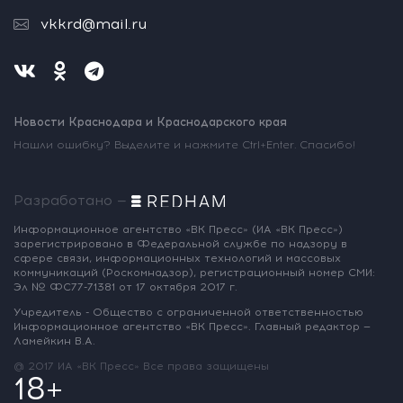
vkkrd@mail.ru
Новости Краснодара и Краснодарского края
Нашли ошибку? Выделите и нажмите Ctrl+Enter. Спасибо!
Разработано —
Информационное агентство «ВК Пресс»
(ИА «ВК Пресс»)
зарегистрировано
в Федеральной службе по надзору
в
сфере связи, информационных
технологий и массовых
коммуникаций
(Роскомнадзор),
регистрационный номер СМИ:
Эл № ФС77-71381
от 17 октября 2017 г.
Учредитель - Общество с ограниченной
ответственностью
Информационное
агентство «ВК Пресс».
Главный редактор —
Ламейкин В.А.
@ 2017 ИА «ВК Пресс»
Все права защищены
18+