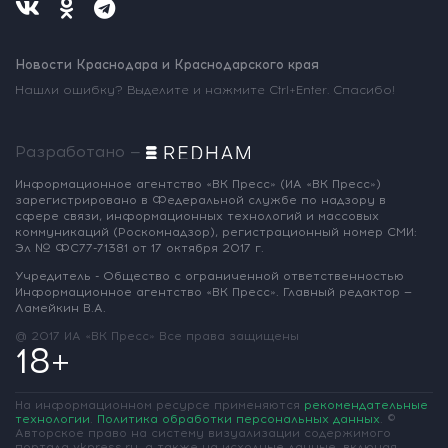
Новости Краснодара и Краснодарского края
Нашли ошибку? Выделите и нажмите Ctrl+Enter. Спасибо!
Разработано —
Информационное агентство «ВК Пресс»
(ИА «ВК Пресс»)
зарегистрировано
в Федеральной службе по надзору
в
сфере связи, информационных
технологий и массовых
коммуникаций
(Роскомнадзор),
регистрационный номер СМИ:
Эл № ФС77-71381
от 17 октября 2017 г.
Учредитель - Общество с ограниченной
ответственностью
Информационное
агентство «ВК Пресс».
Главный редактор —
Ламейкин В.А.
@ 2017 ИА «ВК Пресс»
Все права защищены
18+
На информационном ресурсе применяются
рекомендательные
технологии
.
Политика обработки персональных данных
.
©
Авторское право на систему визуализации содержимого
портала vkpress.ru, а также на исходные данные, включая