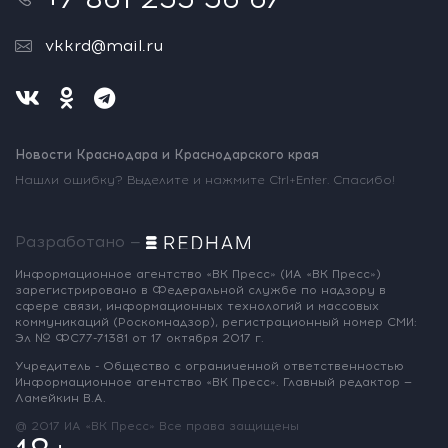
vkkrd@mail.ru
Новости Краснодара и Краснодарского края
Нашли ошибку? Выделите и нажмите Ctrl+Enter. Спасибо!
Разработано —
Информационное агентство «ВК Пресс»
(ИА «ВК Пресс»)
зарегистрировано
в Федеральной службе по надзору
в
сфере связи, информационных
технологий и массовых
коммуникаций
(Роскомнадзор),
регистрационный номер СМИ:
Эл № ФС77-71381
от 17 октября 2017 г.
Учредитель - Общество с ограниченной
ответственностью
Информационное
агентство «ВК Пресс».
Главный редактор —
Ламейкин В.А.
@ 2017 ИА «ВК Пресс»
Все права защищены