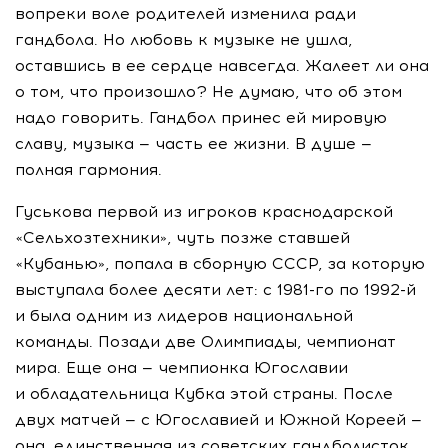
вопреки воле родителей изменила ради
гандбола. Но любовь к музыке не ушла,
оставшись в ее сердце навсегда. Жалеет ли она
о том, что произошло? Не думаю, что об этом
надо говорить. Гандбол принес ей мировую
славу, музыка — часть ее жизни. В душе —
полная гармония.
Гуськова первой из игроков краснодарской
«Сельхозтехники»
, чуть позже ставшей
«Кубанью», попала в сборную СССР, за которую
выступала более десяти лет: с
1981-го
по
1992-й
и была одним из лидеров национальной
команды. Позади две Олимпиады, чемпионат
мира. Еще она — чемпионка Югославии
и обладательница Кубка этой страны. После
двух матчей — с Югославией и Южной Кореей —
она, единственная из советских гандболисток,