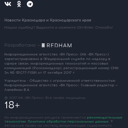
Новости Краснодара и Краснодарского края
Нашли ошибку? Выделите и нажмите Ctrl+Enter. Спасибо!
Разработано —
Информационное агентство «ВК Пресс»
(ИА «ВК Пресс»)
зарегистрировано
в Федеральной службе по надзору
в
сфере связи, информационных
технологий и массовых
коммуникаций
(Роскомнадзор),
регистрационный номер СМИ:
Эл № ФС77-71381
от 17 октября 2017 г.
Учредитель - Общество с ограниченной
ответственностью
Информационное
агентство «ВК Пресс».
Главный редактор —
Ламейкин В.А.
@ 2017 ИА «ВК Пресс»
Все права защищены
18+
На информационном ресурсе применяются
рекомендательные
технологии
.
Политика обработки персональных данных
.
©
Авторское право на систему визуализации содержимого