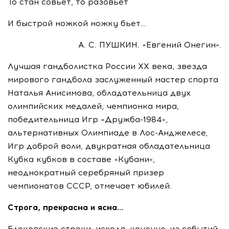
То стан совьет, то разовьет
И быстрой ножкой ножку бьет…
А. С. ПУШКИН
. «Евгений Онегин».
Лучшая гандболистка России ХХ века, звезда
мирового гандбола заслуженный мастер спорта
Наталья Анисимова, обладательница двух
олимпийских медалей, чемпионка мира,
победительница Игр
«Дружба-1984»
,
альтернативных Олимпиаде в
Лос-Анджелесе
,
Игр доброй воли, двукратная обладательница
Кубка кубков в составе «Кубани»,
неоднократный серебряный призер
чемпионатов СССР, отмечает юбилей.
Строга, прекрасна и ясна…
Блоковские строки, исходя, конечно, из событий