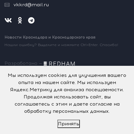
vkkrd@mail.ru
Новости Краснодара и Краснодарского края
Нашли ошибку? Выделите и нажмите Ctrl+Enter. Спасибо!
Разработано —
Информационное агентство «ВК Пресс»
(ИА «ВК Пресс»)
Мы используем cookies для улучшения вашего
зарегистрировано
в Федеральной службе по надзору
в
опыта на нашем сайте. Мы используем
сфере связи, информационных
технологий и массовых
коммуникаций
(Роскомнадзор),
регистрационный номер СМИ:
Яндекс.Метрику для анализа посещаемости.
Эл № ФС77-71381
от 17 октября 2017 г.
Продолжая использовать сайт, вы
Учредитель - Общество с ограниченной
ответственностью
соглашаетесь с этим и даете согласие на
Информационное
агентство «ВК Пресс».
Главный редактор —
Ламейкин В.А.
обработку персональных данных.
@ 2017 ИА «ВК Пресс»
Все права защищены
18+
Принять