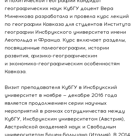
и политической географии кандидат
географических наук КубГУ доцент Вера
Миненкова разработала и провела курс лекций
по географии Кавказа для студентов Института
географии Инсбрукского университета имени
Леопольда и Франца. Курс включает разделы,
посвященные палеогеографии, истории
развития,
физико-географическим
и
экономико-географическим
особенностям
Кавказа.
Визит преподавателя КубГУ в Инсбрукский
университет в ноябре — декабре 2016 года
является продолжением серии научных
мероприятий в рамках сотрудничества между
КубГУ, Инсбрукским университетом (Австрия),
Австрийской академией наук и Свободным
университетом
Боцен-Больцано
(Италия). В 2014