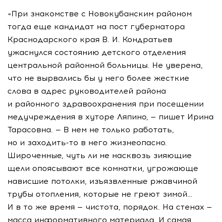
«При знакомстве с Новокубанским районом
тогда еще кандидат на пост губернатора
Краснодарского края
В. И. Кондратьев
ужаснулся состоянию детского отделения
центральной районной больницы. Не уверена,
что не вырвались бы у него более жесткие
слова в адрес руководителей района
и районного здравоохранения при посещении
медучреждения в хуторе Ляпино, — пишет Ирина
Тарасовна. — В нем не только работать,
но и
заходить-то
в него жизнеопасно.
Широченные, чуть ли не насквозь зияющие
щели опоясывают все комнатки, угрожающе
нависшие потолки, изъязвленные ржавчиной
трубы отопления, которые не греют зимой…
И в то же время — чистота, порядок. На стенах —
масса информативного материала. И самая