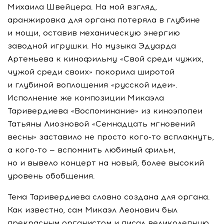
Михаила Швейцера. На мой взгляд,
аранжировка для органа потеряла в глубине
и мощи, оставив механическую энергию
заводной игрушки. Но музыка Эдуарда
Артемьева к кинофильму «Свой среди чужих,
чужой среди своих» покорила широтой
и глубиной воплощения «русской идеи».
Исполнение же композиции Микаэла
Таривердиева «Воспоминание» из киноэпопеи
Татьяны Лиозновой «Семнадцать мгновений
весны» заставило не просто
кого-то
всплакнуть,
а
кого-то
— вспомнить любимый фильм,
но и вывело концерт на новый, более высокий
уровень обобщения.
Тема Таривердиева словно создана для органа.
Как известно, сам Микаэл Леонович был
прекрасным органистом и писал великолепную