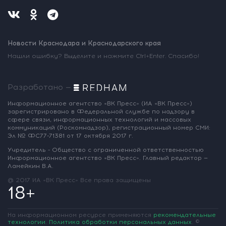
Новости Краснодара и Краснодарского края
Нашли ошибку? Выделите и нажмите Ctrl+Enter. Спасибо!
Разработано —
Информационное агентство «ВК Пресс»
(ИА «ВК Пресс»)
зарегистрировано
в Федеральной службе по надзору
в
сфере связи, информационных
технологий и массовых
коммуникаций
(Роскомнадзор),
регистрационный номер СМИ:
Эл № ФС77-71381
от 17 октября 2017 г.
Учредитель - Общество с ограниченной
ответственностью
Информационное
агентство «ВК Пресс».
Главный редактор —
Ламейкин В.А.
@ 2017 ИА «ВК Пресс»
Все права защищены
18+
На информационном ресурсе применяются
рекомендательные
технологии
.
Политика обработки персональных данных
.
©