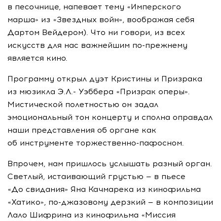
в песочнице, напевает тему «Имперского
марша» из «Звездных войн», воображая себя
Дартом Вейдером). Что ни говори, из всех
искусств для нас важнейшим
по-прежнему
является кино.
Программу открыл дуэт Кристины и Призрака
из мюзикла Э.Л.- Уэббера «Призрак оперы».
Мистической полетностью он задал
эмоциональный тон концерту и сполна оправдал
наши представления об органе как
об инструменте
торжественно-пафосном
.
Впрочем, нам пришлось услышать разный орган.
Светлый, истаивающий грустью — в пьесе
«До свидания» Яна Качмарека из кинофильма
«Хатико»,
по-джазовому
дерзкий — в композиции
Лало Шифрина из кинофильма «Миссия