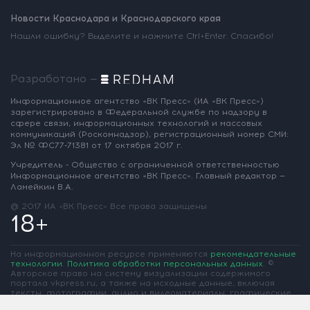
Новости Краснодара и Краснодарского края
Нашли ошибку? Выделите и нажмите Ctrl+Enter. Спасибо!
Разработано —
Информационное агентство «ВК Пресс»
(ИА «ВК Пресс»)
зарегистрировано
в Федеральной службе по надзору
в
сфере связи, информационных
технологий и массовых
коммуникаций
(Роскомнадзор),
регистрационный номер СМИ:
Эл № ФС77-71381
от 17 октября 2017 г.
Учредитель - Общество с ограниченной
ответственностью
Информационное
агентство «ВК Пресс».
Главный редактор —
Ламейкин В.А.
@ 2017 ИА «ВК Пресс»
Все права защищены
18+
На информационном ресурсе применяются
рекомендательные
технологии
.
Политика обработки персональных данных
.
©
Авторское право на систему визуализации содержимого
портала vkpress.ru, а также на исходные данные, включая
тексты, фотографии, аудио и видеоматериалы, графические
изображения, иные произведения и товарные знаки