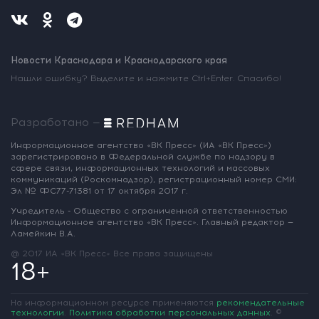
Новости Краснодара и Краснодарского края
Нашли ошибку? Выделите и нажмите Ctrl+Enter. Спасибо!
Разработано —
Информационное агентство «ВК Пресс»
(ИА «ВК Пресс»)
зарегистрировано
в Федеральной службе по надзору
в
сфере связи, информационных
технологий и массовых
коммуникаций
(Роскомнадзор),
регистрационный номер СМИ:
Эл № ФС77-71381
от 17 октября 2017 г.
Учредитель - Общество с ограниченной
ответственностью
Информационное
агентство «ВК Пресс».
Главный редактор —
Ламейкин В.А.
@ 2017 ИА «ВК Пресс»
Все права защищены
18+
На информационном ресурсе применяются
рекомендательные
технологии
.
Политика обработки персональных данных
.
©