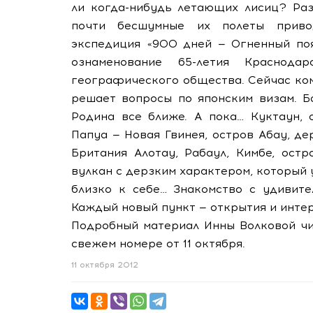
ли когда-нибудь летающих лисиц? Раз
почти бесшумные их полеты приво
экспедиция «900 дней — Огненный поя
ознаменование 65-летия Краснодар
географического общества. Сейчас ком
решает вопросы по японским визам. Б
Родина все ближе. А пока… Куктаун,
Папуа — Новая Гвинея, остров Абау, д
Британия Алотау, Рабаул, Кимбе, ост
вулкан с дерзким характером, который
близко к себе… Знакомство с удивите
Каждый новый пункт — открытия и инте
Подробный материал Инны Волковой ч
свежем номере от 11 октября.
11 октября 2012