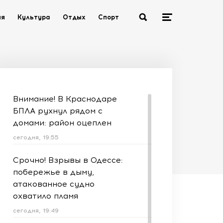
ия
Культура
Отдых
Спорт
Внимание! В Краснодаре
БПЛА рухнул рядом с
домами: район оцеплен
сегодня, 19:55
Срочно! Взрывы в Одессе:
побережье в дыму,
атакованное судно
охватило пламя
сегодня, 19:49