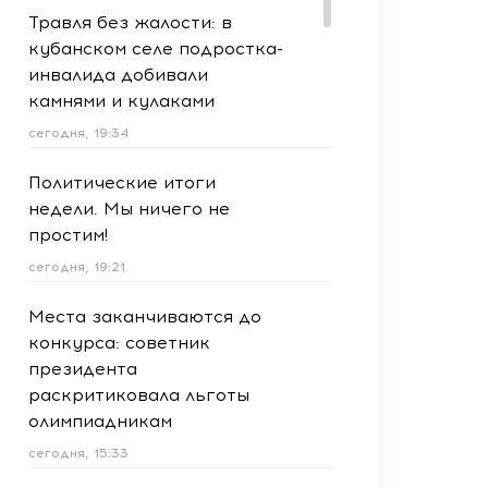
Травля без жалости: в
кубанском селе подростка-
инвалида добивали
камнями и кулаками
сегодня, 19:34
Политические итоги
недели. Мы ничего не
простим!
сегодня, 19:21
Места заканчиваются до
конкурса: советник
президента
раскритиковала льготы
олимпиадникам
сегодня, 15:33