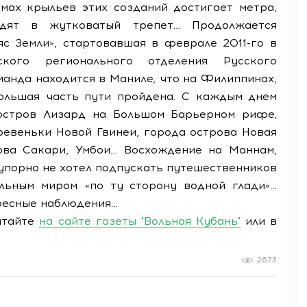
мах крыльев этих созданий достигает метра,
дят в жутковатый трепет… Продолжается
с Земли», стартовавшая в феврале 2011-го в
ского регионального отделения Русского
анда находится в Маниле, что на Филиппинах,
ольшая часть пути пройдена. С каждым днем
 остров Лизард на Большом Барьерном рифе,
еревеньки Новой Гвинеи, города острова Новая
рова Сакари, Умбои… Восхождение на Маннам,
 упорно не хотел подпускать путешественников
льным миром «по ту сторону водной глади»…
ресные наблюдения…
итайте
на сайте газеты "Вольная Кубань"
или в
2673