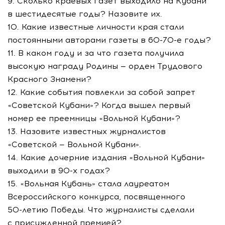
9. Сколько краевых газет выходило на Кубани
в шестидесятые годы? Назовите их.
10. Какие известные личности края стали
постоянными авторами газеты в
60-70-е
годы?
11. В каком году и за что газета получила
высокую награду Родины — орден Трудового
Красного Знамени?
12. Какие события повлекли за собой запрет
«Советской Кубани»? Когда вышел первый
номер ее преемницы «Вольной Кубани»?
13. Назовите известных журналистов
«Советской — Вольной Кубани».
14. Какие дочерние издания «Вольной Кубани»
выходили в
90-х
годах?
15. «Вольная Кубань» стала лауреатом
Всероссийского конкурса, посвященного
50-летию
Победы. Что журналисты сделали
с присужденной премией?