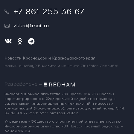
+7 861 255 36 67
vkkrd@mail.ru
Новости Краснодара и Краснодарского края
Нашли ошибку? Выделите и нажмите Ctrl+Enter. Спасибо!
Разработано —
Информационное агентство «ВК Пресс»
(ИА «ВК Пресс»)
зарегистрировано
в Федеральной службе по надзору
в
сфере связи, информационных
технологий и массовых
коммуникаций
(Роскомнадзор),
регистрационный номер СМИ:
Эл № ФС77-71381
от 17 октября 2017 г.
Учредитель - Общество с ограниченной
ответственностью
Информационное
агентство «ВК Пресс».
Главный редактор —
Ламейкин В.А.