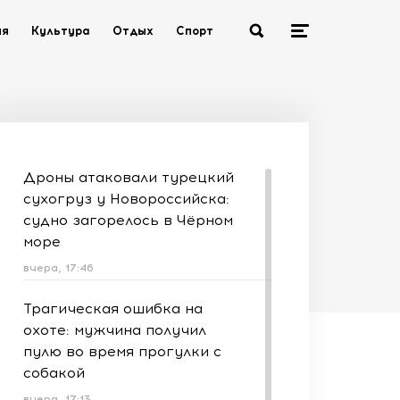
ия
Культура
Отдых
Спорт
Дроны атаковали турецкий
сухогруз у Новороссийска:
судно загорелось в Чёрном
море
вчера, 17:46
Трагическая ошибка на
охоте: мужчина получил
пулю во время прогулки с
собакой
вчера, 17:13