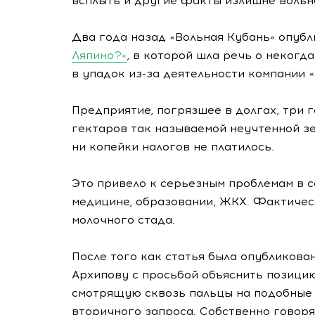
всплыть и другие факты излишне вольн
Два года назад «Вольная Кубань» опуб
Ляпино?»
, в которой шла речь о неког
в упадок
из-за
деятельности компании «
Предприятие, погрязшее в долгах, три 
гектаров так называемой неучтенной зе
ни копейки налогов не платилось.
Это привело к серьезным проблемам в 
медицине, образовании,
ЖКХ
. Фактичес
молочного стада.
После того как статья была опубликова
Архипову с просьбой объяснить позици
смотрящую сквозь пальцы на подобные 
вторичного запроса. Собственно говор