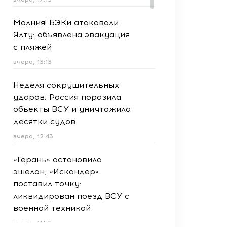
Молния! БЭКи атаковали
Ялту: объявлена эвакуация
с пляжей
вчера, 13:13
Неделя сокрушительных
ударов: Россия поразила
объекты ВСУ и уничтожила
десятки судов
вчера, 12:43
«Герань» остановила
эшелон, «Искандер»
поставил точку:
ликвидирован поезд ВСУ с
военной техникой
вчера, 11:56