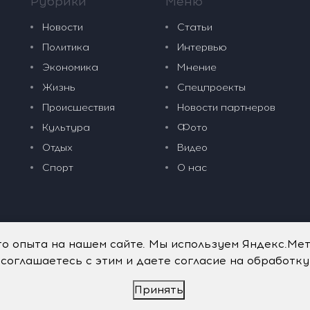
Рубрики
Меню
Новости
Статьи
Политика
Интервью
Экономика
Мнение
Жизнь
Спецпроекты
Происшествия
Новости партнеров
Культура
Фото
Отдых
Видео
Спорт
О нас
го опыта на нашем сайте. Мы используем Яндекс.Ме
 соглашаетесь с этим и даете согласие на обработк
Принять
дательные технологии
.
Политика обработки персональных данных
.
имого портала vkpress.ru, а также на исходные данные, включая т
оварные знаки принадлежит ООО «Информационное агентство «ВК 