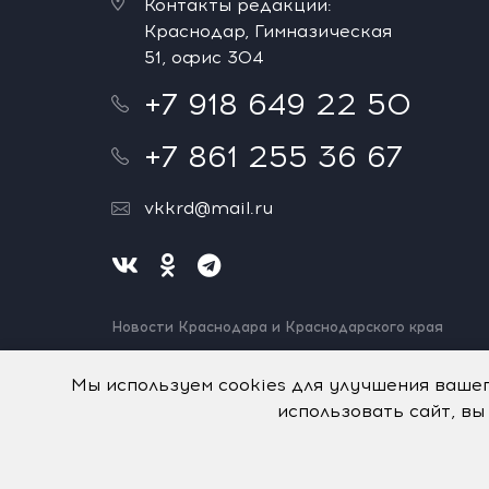
Контакты редакции:
Краснодар, Гимназическая
51, офис 304
+7 918 649 22 50
+7 861 255 36 67
vkkrd@mail.ru
Новости Краснодара и Краснодарского края
Нашли ошибку? Выделите и нажмите Ctrl+Enter.
Спасибо!
Мы используем cookies для улучшения ваше
использовать сайт, вы
На информационном ресурсе применяются
рекомен
© Авторское право на систему визуализации содерж
графические изображения, иные произведения и т