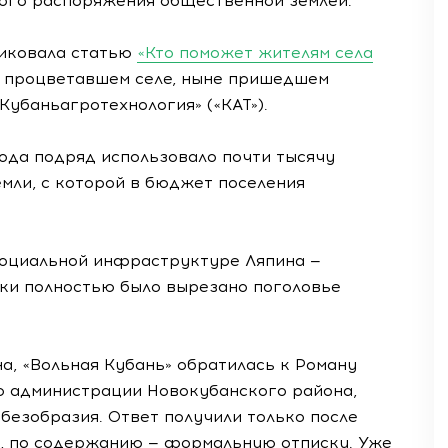
ого распоряжения общественной землей.
ликовала статью
«Кто поможет жителям села
да процветавшем селе, ныне пришедшем
Кубаньагротехнология» («КАТ»).
года подряд использовало почти тысячу
мли, с которой в бюджет поселения
социальной инфраструктуре Ляпина —
ки полностью было вырезано поголовье
на, «Вольная Кубань» обратилась к Роману
ю администрации Новокубанского района,
безобразия. Ответ получили только после
я, по содержанию — формальную отписку. Уже