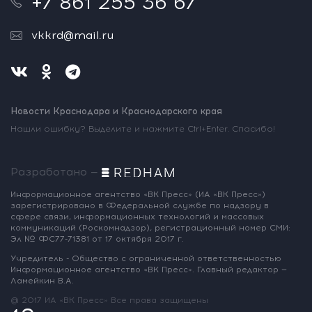
+7 861 255 36 67
vkkrd@mail.ru
Новости Краснодара и Краснодарского края
Нашли ошибку? Выделите и нажмите Ctrl+Enter. Спасибо!
Разработано —
Информационное агентство «ВК Пресс»
(ИА «ВК Пресс»)
зарегистрировано
в Федеральной службе по надзору
в
сфере связи, информационных
технологий и массовых
коммуникаций
(Роскомнадзор),
регистрационный номер СМИ:
Эл № ФС77-71381
от 17 октября 2017 г.
Учредитель - Общество с ограниченной
ответственностью
Информационное
агентство «ВК Пресс».
Главный редактор —
Ламейкин В.А.
@ 2017 ИА «ВК Пресс»
Все права защищены