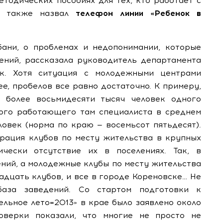
етодических пособиях для тех, кто работает с
 а также назвал
телефон линии «Ребенок в
ани, о проблемах и недопонимании, которые
ений, рассказала руководитель департамента
к. Хотя ситуация с молодежными центрами
ее, пробелов все равно достаточно. К примеру,
 более восьмидесяти тысяч человек одного
ого работающего там специалиста в среднем
ловек (норма по краю — восемьсот пятьдесят).
рация клубов по месту жительства в крупных
чески отсутствие их в поселениях. Так, в
ний, а молодежные клубы по месту жительства
вадцать клубов, и все в городе Кореновске… Не
база заведений. Со стартом подготовки к
льное лето=2013» в крае было заявлено около
оверки показали, что многие не просто не