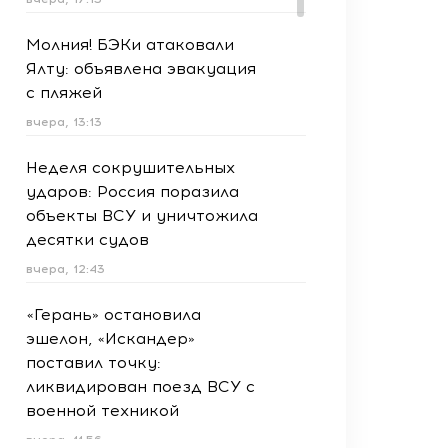
Молния! БЭКи атаковали
Ялту: объявлена эвакуация
с пляжей
вчера, 13:13
Неделя сокрушительных
ударов: Россия поразила
объекты ВСУ и уничтожила
десятки судов
вчера, 12:43
«Герань» остановила
эшелон, «Искандер»
поставил точку:
ликвидирован поезд ВСУ с
военной техникой
вчера, 11:56