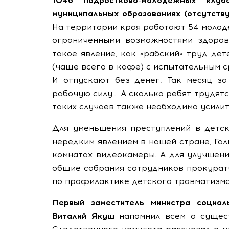
1046 подростково-молодежных клу
муниципальных образованиях (отсутству
На территории края работают 54 молоде
ограниченными возможностями здоров
такое явление, как «рабский» труд де
(чаще всего в кафе) с испытательным ср
И отпускают без денег. Так месяц за
рабочую силу… А сколько ребят трудят
таких случаев также необходимо усилит
Для уменьшения преступлений в детск
нередким явлением в нашей стране, Га
комнатах видеокамеры. А для улучшен
общие собрания сотрудников прокурат
по профилактике детского травматизма
Первый заместитель министра социал
Виталий Якуш
напомнил всем о сущес