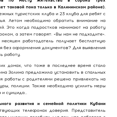
бов по месту жительства в сорока трех
ет таковой пока только в Калининском районе).
жных туристских клуба и 23 клуба для ребят с
ья. Летом необходимо обратить внимание на
тей. Это когда подростков нанимают на работу
оком, а затем говорят: «Вы нам не подходите».
 месяцем работодатель получает бесплатную
ся без оформления документов? Для выявления
ь работу.
их домах, что тоже в последнее время стало
лина Золина предложила установить в спальных
ия работы с родителями решено привлекать на
уры, полиции. Также необходимо усилить меры
 и суицида…
ьного развития и семейной политики Кубани
твующих телефонах доверия. Представитель