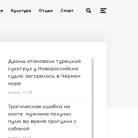
ия
Культура
Отдых
Спорт
Дроны атаковали турецкий
сухогруз у Новороссийска:
судно загорелось в Чёрном
море
вчера, 17:46
Трагическая ошибка на
охоте: мужчина получил
пулю во время прогулки с
собакой
вчера, 17:13