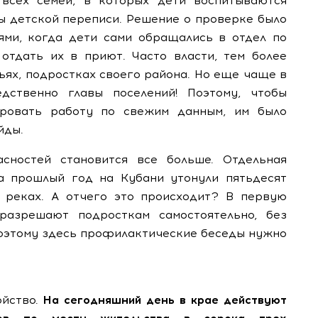
всех семей, в которых дети воспитываются
ы детской переписи. Решение о проверке было
аями, когда дети сами обращались в отдел по
отдать их в приют. Часто власти, тем более
ьях, подростках своего района. Но еще чаще в
дственно главы поселений! Поэтому, чтобы
ровать работу по свежим данным, им было
йды.
сностей становится все больше. Отдельная
а прошлый год на Кубани утонули пятьдесят
 реках. А отчего это происходит? В первую
разрешают подросткам самостоятельно, без
Поэтому здесь профилактические беседы нужно
ойство.
На сегодняшний день в крае действуют