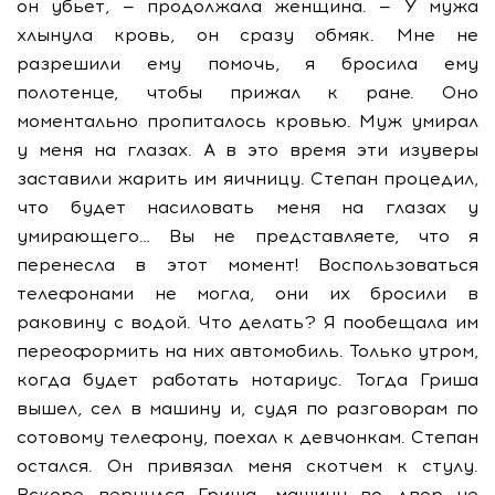
он убьет, — продолжала женщина. — У мужа
хлынула кровь, он сразу обмяк. Мне не
разрешили ему помочь, я бросила ему
полотенце, чтобы прижал к ране. Оно
моментально пропиталось кровью. Муж умирал
у меня на глазах. А в это время эти изуверы
заставили жарить им яичницу. Степан процедил,
что будет насиловать меня на глазах у
умирающего… Вы не представляете, что я
перенесла в этот момент! Воспользоваться
телефонами не могла, они их бросили в
раковину с водой. Что делать? Я пообещала им
переоформить на них автомобиль. Только утром,
когда будет работать нотариус. Тогда Гриша
вышел, сел в машину и, судя по разговорам по
сотовому телефону, поехал к девчонкам. Степан
остался. Он привязал меня скотчем к стулу.
Вскоре вернулся Гриша, машину во двор не