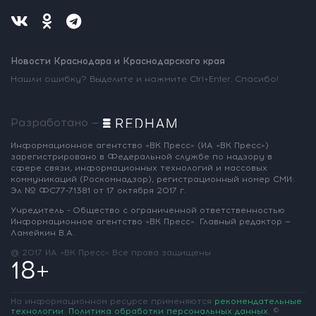
Новости Краснодара и Краснодарского края
Нашли ошибку? Выделите и нажмите Ctrl+Enter. Спасибо!
Разработано —
Информационное агентство «ВК Пресс»
(ИА «ВК Пресс»)
зарегистрировано
в Федеральной службе по надзору
в
сфере связи, информационных
технологий и массовых
коммуникаций
(Роскомнадзор),
регистрационный номер СМИ:
Эл № ФС77-71381
от 17 октября 2017 г.
Учредитель - Общество с ограниченной
ответственностью
Информационное
агентство «ВК Пресс».
Главный редактор —
Ламейкин В.А.
@ 2017 ИА «ВК Пресс»
Все права защищены
18+
На информационном ресурсе применяются
рекомендательные
технологии
.
Политика обработки персональных данных
.
©