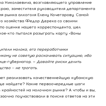
ла Николаевича, возглавляющего управление
раю, заместителя руководителя департамента
я рынка алкоголя Елену Кочегарову. Самой
го хозяйства Федор Дерека со своими
по оценке нашего корреспондента, шел
кое-кто
пытался разыграть карту «Воны
дители молока, его переработчики
никому не советую раскачивать ситуацию, ибо
ице-губернатор
. —
Давайте риски делить
ство — не трогать.
шает реализовать качественнейшую кубанскую
где найдете? Какие первоочередные шаги
 крайностей на молочном рынке? А чтобы и вы,
 заочно поучаствовали в поиске ответов на эти