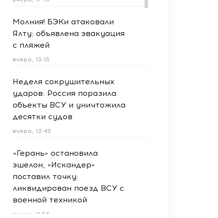
Молния! БЭКи атаковали
Ялту: объявлена эвакуация
с пляжей
вчера, 13:13
Неделя сокрушительных
ударов: Россия поразила
объекты ВСУ и уничтожила
десятки судов
вчера, 12:43
«Герань» остановила
эшелон, «Искандер»
поставил точку:
ликвидирован поезд ВСУ с
военной техникой
вчера, 11:56