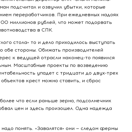
ан подсчитал и озвучил убытки, которые
ением переработчиков. При ежедневных надоях
 100 миллионов рублей, что может подорвать
вотноводства в СПК.
лого стола» то и дело приходилось выступать
лко обе стороны. Обижать производителей
нтерес к ведущей отрасли
наконец-то
появился
льным. Масштабные проекты по возведению
ентабельность упадет с тридцати до
двух-трех
 объектов крест можно ставить, и сброс
 более что если раньше зерно, подсолнечник
 обвал цен и здесь произошел. Одна надежда
 надо понять. «Завалятся» они — следом фермы