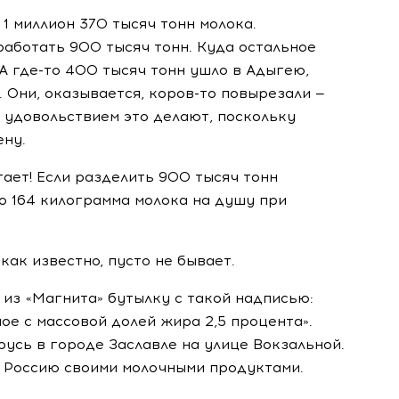
1 миллион 370 тысяч тонн молока.
аботать 900 тысяч тонн. Куда остальное
 А
где-то
400 тысяч тонн ушло в Адыгею,
. Они, оказывается,
коров-то
повырезали —
 удовольствием это делают, поскольку
ену.
тает! Если разделить 900 тысяч тонн
по 164 килограмма молока на душу при
 как известно, пусто не бывает.
 из «Магнита» бутылку с такой надписью:
е с массовой долей жира 2,5 процента».
русь в городе Заславле на улице Вокзальной.
ю Россию своими молочными продуктами.