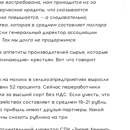
не востребована, нам приходится
из-за
ерческие кредиты, что сказывается
на повышается, — а следовательно,
ва, которая в среднем составляет полтора
асли генеральный директор ассоциации
Так мы долго не продержимся.
е аппетиты производителей сырья, которые
бличающие» крестьян. Вот что говорит
 на молоко в сельхозпредприятиях выросли
авил 52 процента. Сейчас переработчики
ля за высший сорт без НДС. Если учесть, что
яйствах составляет в среднем 19–21 рубль,
ую прибыль имеют
друзья-партнеры
. Какой
ны снизить рублика на три.
сполнительный директор СПК «Знамя Ленина»