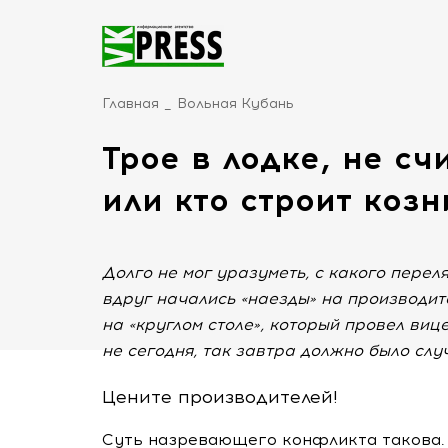
Главная
Вольная Кубань
Трое в лодке, не с
или кто строит коз
Долго не мог уразуметь, с какого пере
вдруг начались «наезды» на производит
на «круглом столе», который провел виц
не сегодня, так завтра должно было случ
Цените производителей!
Суть назревающего конфликта такова.