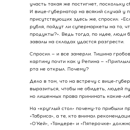
участь такая же постигнет, поскольку 
И
вице-губернатор
на всякий случай у 
присутствующих здесь же, спросил: «Ес
рубля, пойдут ли супермаркеты на то, 
продукты?». Ведь тогда, по идее, люди 
завалы на складах удастся разгрести.
Спросил — и все замерли. Тишина гробов
картину почти как у Репина — «Приплыл
рта не открыл. Почему?
Дело в том, что на встречу с
вице-губе
выразиться, чтобы не обидеть, людей п
но лишенных права принимать
какие-ли
На «круглый стол»
почему-то
прибыли пр
«Табриса», а те, кто внимал рекомендац
«О’Кей», «Тандере» и «Пятерочке» долж