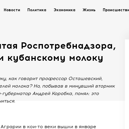
Новости
Политика
Экономика
Жизнь
Происшеств
читая Роспотребнадзора,
ни кубанскому молоку
ляку, как говорит профессор Осташевский,
елей молока? Но, побывав в минувший вторник
е-губернатор Андрей Коробка, понял: это
иться.
 Аграрии в
кои-то
веки вышли в январе