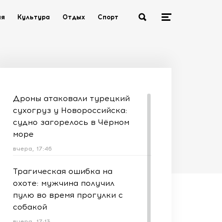
ия
Культура
Отдых
Спорт
Дроны атаковали турецкий
сухогруз у Новороссийска:
судно загорелось в Чёрном
море
вчера, 17:46
Трагическая ошибка на
охоте: мужчина получил
пулю во время прогулки с
собакой
вчера, 17:13