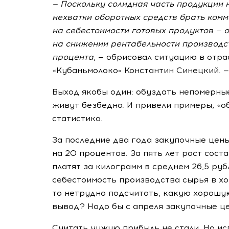
— Поскольку солидная часть продукции 
нехватки оборотных средств брать комм
на себестоимости готовых продуктов — о
на снижении рентабельности производст
процента
, — обрисовал ситуацию в отр
«Кубаньмолоко» Константин Синецкий. —
Выход якобы один: обуздать непомерны
живут безбедно. И привели примеры, «о
статистика.
За последние два года закупочные цены
на 20 процентов. За пять лет рост сост
платят за килограмм в среднем 26,5 руб
себестоимость производства сырья в хоз
то нетрудно подсчитать, какую хорош
вывод? Надо бы с апреля закупочные це
Считать чужую прибыль не стали. Но и