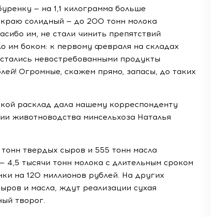
буренку — на 1,1 килограмма больше
 краю солидный — до 200 тонн молока
асибо им, не стали чинить препятствий
ло им боком: к первому февраля на складах
остались невостребованными продукты
лей! Огромные, скажем прямо, запасы, до таких
акой расклад дала нашему корреспонденту
ии животноводства минсельхоза Наталья
 тонн твердых сыров и 555 тонн масла
— 4,5 тысячи тонн молока с длительным сроком
ки на 120 миллионов рублей. На других
ыров и масла, ждут реализации сухая
ый творог.