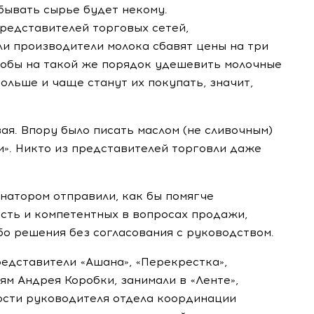
сбывать сырье будет некому.
представителей торговых сетей,
ли производители молока сбавят цены на три
чтобы на такой же порядок удешевить молочные
больше и чаще станут их покупать, значит,
ая. Впору было писать маслом (не сливочным)
и». Никто из представителей торговли даже
рнатором
отправили, как бы помягче
усть и компетентных в вопросах продажи,
бо
решения без согласования с руководством.
едставители «Ашана», «Перекрестка»,
иям Андрея Коробки, занимали в «Ленте»,
ности руководителя отдела координации