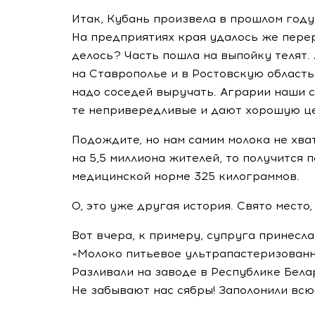
Итак, Кубань произвела в прошлом году 
На предприятиях края удалось же перер
делось? Часть пошла на выпойку телят.
на Ставрополье и в Ростовскую область
надо соседей выручать. Аграрии наши с
те непривередливые и дают хорошую ц
Подождите, но нам самим молока не хва
на 5,5 миллиона жителей, то получится 
медицинской норме 325 килограммов.
О, это уже другая история. Свято место,
Вот вчера, к примеру, супруга принесла
«Молоко питьевое ультрапастеризованно
Разливали на заводе в Республике Бела
Не забывают нас сябры! Заполонили вс