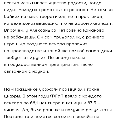
всегда испытывает чувство радости, когда
видит молодых грамотных агрономов. Не только
бойких на язык теоретиков, но и практиков,
на деле доказывающих, что не даром хлеб едят.
Впрочем, у Александра Петровича Команова
не забалуешь. Он сам трудоголик, с раннего
утра и до позднего вечера проводит
на производстве и такой же полной самоотдачи
требует от других.
По-иному
нельзя
в государственном предприятии, тесно
связанном с наукой.
На «Празднике урожая» прозвучали такие
цифры. В этом году ФГУП взяло с каждого
гектара по 66,1 центнера пшеницы и 67,5 —
ячменя. Да, были раньше и получше результаты.
Поэтому-то
и ведется сегодня в хозяйстве