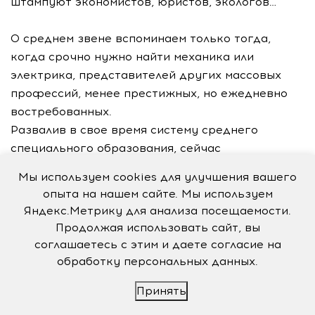
штампуют экономистов, юристов, экологов…
О среднем звене вспоминаем только тогда,
когда срочно нужно найти механика или
электрика, представителей других массовых
профессий, менее престижных, но ежедневно
востребованных.
Развалив в свое время систему среднего
специального образования, сейчас
мы потихоньку начинаем ее восстанавливать.
Мы используем cookies для улучшения вашего
Но понадобится минимум четверть века, чтобы
опыта на нашем сайте. Мы используем
заполнить образовавшиеся бреши. И то еще под
Яндекс.Метрику для анализа посещаемости.
большим вопросом — решим ли проблему.
Продолжая использовать сайт, вы
А потому, считают люди осведомленные, надо
соглашаетесь с этим и даете согласие на
приглядеться повнимательнее к опыту
обработку персональных данных.
Брюховецкого аграрного колледжа, которым
Принять
вот уже 16 лет руководит депутат
Законодательного собрания края доктор