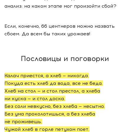
анализ: на каком этапе мог произойти сбой?
Если, конечно, 66 центнеров можно назвать
сбоем. Да всем бы таких урожаев!
Пословицы и поговорки
Калач приестся, а хлеб — никогда.
Покуда есть хлеб да вода, все не беда.
Хлеб на стол — и стол престол, а хлеба
ни куска — и стол доска.
Без соли невкусно, без хлеба — несытно.
Без ума проколотишься, а без хлеба
не проживешь.
Чужой хлеб в горле петухом поет.