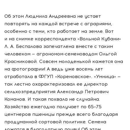
Об этом Людмила Андреевна не устает
повторять на каждой встрече с аграриями,
особенно с теми, кто работает на земле. Вот
и на снимке корреспондента «Вольной Кубани»
Л. А. Беспалова
запечатлена вместе с таким
человеком —
агрономом-семеноводом
Ольгой
Красниковой. Совсем молоденькой кажется она
на фотографии! А ведь уже восемь лет
отработала в ФГУП «Кореновское». «Умница» —
так лестно охарактеризовал ее директор
сельхозпредприятия Александр Петрович
Команов. И такая похвала не случайна.
Хозяйство ежегодно получает по 65–75
центнеров пшеницы прежде всего благодаря
продуманной сортовой политике. Семена
ложатся в благодатную почву! Об этом