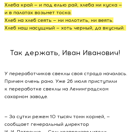
Хлеба край — и под елью рай, хлеба ни куска —
и в палатах возьмет тоска.
Хлеб на хлеб сеять — ни молотить, ни веять.
Хлеб наш насущный — хоть черный, да вкусный.
Так держать, Иван Иванович!
У переработчиков свеклы своя страда началась.
Причем очень рано. Уже 26 июля приступили
к переработке свеклы на Ленинградском
сахарном заводе.
— За сутки режем 10 тысяч тонн корней, —
сообщает генеральный директор
И. И. Петренко
. — Сельхозпроизводители