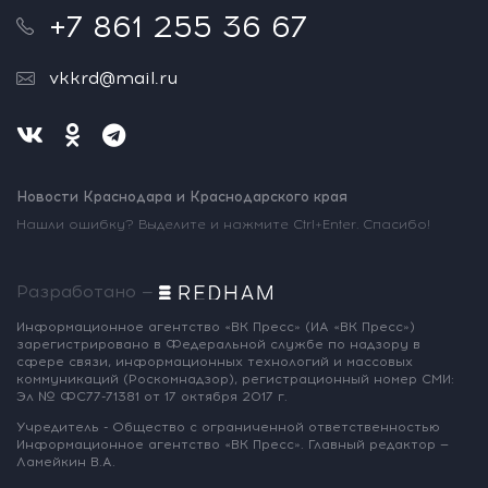
+7 861 255 36 67
vkkrd@mail.ru
Новости Краснодара и Краснодарского края
Нашли ошибку? Выделите и нажмите Ctrl+Enter. Спасибо!
Разработано —
Информационное агентство «ВК Пресс»
(ИА «ВК Пресс»)
зарегистрировано
в Федеральной службе по надзору
в
сфере связи, информационных
технологий и массовых
коммуникаций
(Роскомнадзор),
регистрационный номер СМИ:
Эл № ФС77-71381
от 17 октября 2017 г.
Учредитель - Общество с ограниченной
ответственностью
Информационное
агентство «ВК Пресс».
Главный редактор —
Ламейкин В.А.