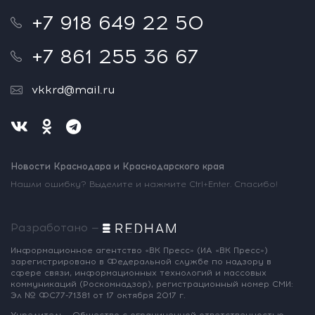
+7 918 649 22 50
+7 861 255 36 67
vkkrd@mail.ru
Новости Краснодара и Краснодарского края
Нашли ошибку? Выделите и нажмите Ctrl+Enter. Спасибо!
Разработано —
Информационное агентство «ВК Пресс»
(ИА «ВК Пресс»)
зарегистрировано
в Федеральной службе по надзору
в
сфере связи, информационных
технологий и массовых
коммуникаций
(Роскомнадзор),
регистрационный номер СМИ:
Эл № ФС77-71381
от 17 октября 2017 г.