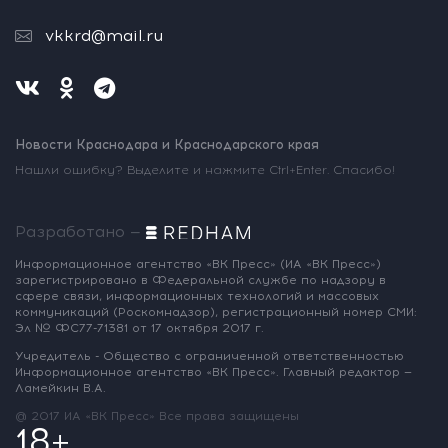
vkkrd@mail.ru
Новости Краснодара и Краснодарского края
Нашли ошибку? Выделите и нажмите Ctrl+Enter. Спасибо!
Разработано —
Информационное агентство «ВК Пресс»
(ИА «ВК Пресс»)
зарегистрировано
в Федеральной службе по надзору
в
сфере связи, информационных
технологий и массовых
коммуникаций
(Роскомнадзор),
регистрационный номер СМИ:
Эл № ФС77-71381
от 17 октября 2017 г.
Учредитель - Общество с ограниченной
ответственностью
Информационное
агентство «ВК Пресс».
Главный редактор —
Ламейкин В.А.
@ 2017 ИА «ВК Пресс»
Все права защищены
18+