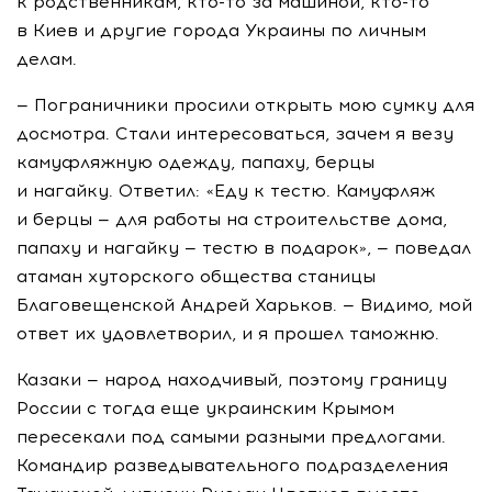
к родственникам,
кто-то
за машиной,
кто-то
в Киев и другие города Украины по личным
делам.
— Пограничники просили открыть мою сумку для
досмотра. Стали интересоваться, зачем я везу
камуфляжную одежду, папаху, берцы
и нагайку. Ответил: «Еду к тестю. Камуфляж
и берцы — для работы на строительстве дома,
папаху и нагайку — тестю в подарок», — поведал
атаман хуторского общества станицы
Благовещенской Андрей Харьков. — Видимо, мой
ответ их удовлетворил, и я прошел таможню.
Казаки — народ находчивый, поэтому границу
России с тогда еще украинским Крымом
пересекали под самыми разными предлогами.
Командир разведывательного подразделения