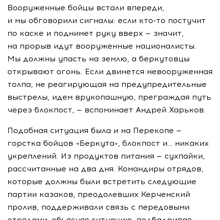
Вооруженные бойцы встали впереди,
и мы обговорили сигналы: если
кто-то
постучит
по каске и поднимет руку вверх — значит,
на прорыв идут вооруженные националисты.
Мы должны упасть на землю, а беркутовцы
открывают огонь. Если двинется невооруженная
толпа, не реагирующая на предупредительные
выстрелы, идем врукопашную, преграждая путь
через блокпост, — вспоминает Андрей Харьков.
Подобная ситуация была и на Перекопе —
горстка бойцов «Беркута», блокпост и… никаких
укреплений. Из продуктов питания — сухпайки,
рассчитанные на два дня. Командиры отрядов,
которые должны были встретить следующие
партии казаков, преодолевших Керченский
пролив, поддерживали связь с передовыми
отрядами, объясняя ситуацию, подбадривая,