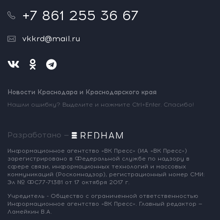
+7 861 255 36 67
vkkrd@mail.ru
Новости Краснодара и Краснодарского края
Нашли ошибку? Выделите и нажмите Ctrl+Enter. Спасибо!
Разработано —
Информационное агентство «ВК Пресс»
(ИА «ВК Пресс»)
зарегистрировано
в Федеральной службе по надзору
в
сфере связи, информационных
технологий и массовых
коммуникаций
(Роскомнадзор),
регистрационный номер СМИ:
Эл № ФС77-71381
от 17 октября 2017 г.
Учредитель - Общество с ограниченной
ответственностью
Информационное
агентство «ВК Пресс».
Главный редактор —
Ламейкин В.А.