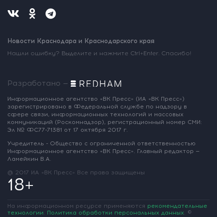
Новости Краснодара и Краснодарского края
Нашли ошибку? Выделите и нажмите Ctrl+Enter. Спасибо!
Разработано —
Информационное агентство «ВК Пресс»
(ИА «ВК Пресс»)
зарегистрировано
в Федеральной службе по надзору
в
сфере связи, информационных
технологий и массовых
коммуникаций
(Роскомнадзор),
регистрационный номер СМИ:
Эл № ФС77-71381
от 17 октября 2017 г.
Учредитель - Общество с ограниченной
ответственностью
Информационное
агентство «ВК Пресс».
Главный редактор —
Ламейкин В.А.
@ 2017 ИА «ВК Пресс»
Все права защищены
18+
На информационном ресурсе применяются
рекомендательные
технологии
.
Политика обработки персональных данных
.
©