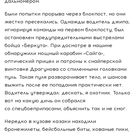
дальномером.
Были попытки прорыва через блокпост, но они
жестко пресекались. Однажды водитель джипа,
игнорируя команды на первом блокпосту, был
остановлен предупредительными выстрелами
бойца «Беркута». При досмотре в машине
обнаружили мощный карабин «Сайга»,
оптический прицел и патроны к снайперской
винтовке Драгунова со спиленными головками
пуль. Такая пуля разворачивает тело, и шансов
выжить после ее попадания практически нет.
Водитель утверждал: дескать, я охотник. Только
вот на какую дичь он собрался
со спецбоеприпасами, объяснить так и не смог.
Нередко в кузове казаки находили
бронежилеты, бейсбольные биты, кованые пики,