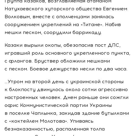
Группа казаков, возглавляемая атаманом
Натухаевского хуторского общества Евгением
Волковым, вместе с ополченцами занялась
сооружением укреплений на «Титане». Набив
мешки песком, соорудили баррикаду.
Казаки вырыли окопы, обезопасив пост ДПС,
игравший роль основного укрепленного пункта,
с флангов. Бруствер обложили мешками
с песком. Боевое дежурство несли по два часа.
…Утром на второй день с украинской стороны
к блокпосту двинулось около сотни агрессивно
настроенных человек. Днем раньше они сожгли
офис Коммунистической партии Украины
в поселке Чаплынка, закидав здание бутылками
с «коктейлем Молотова». Упиваясь
безнаказанностью, распаленная толпа